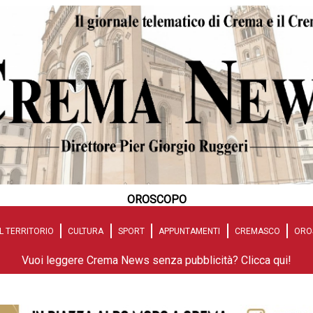
OROSCOPO
L TERRITORIO
CULTURA
SPORT
APPUNTAMENTI
CREMASCO
ORO
Vuoi leggere Crema News senza pubblicità? Clicca qui!