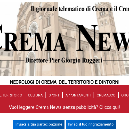
NECROLOGI DI CREMA, DEL TERRITORIO E DINTORNI
L TERRITORIO
CULTURA
SPORT
APPUNTAMENTI
CREMASCO
ORO
Vuoi leggere Crema News senza pubblicità? Clicca qui!
Inviaci la tua partecipazione
Inviaci il tuo ringraziamento