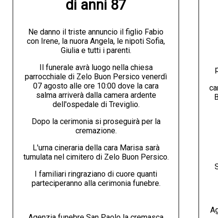
di anni 87
Ne danno il triste annuncio il figlio Fabio
con Irene, la nuora Angela, le nipoti Sofia,
Giulia e tutti i parenti.
Il funerale avrà luogo nella chiesa
parrocchiale di Zelo Buon Persico venerdì
07 agosto alle ore 10:00 dove la cara
ca
salma arriverà dalla camera ardente
B
dell'ospedale di Treviglio.
Dopo la cerimonia si proseguirà per la
cremazione.
L'urna cineraria della cara Marisa sarà
tumulata nel cimitero di Zelo Buon Persico.
S
I familiari ringraziano di cuore quanti
parteciperanno alla cerimonia funebre.
Ag
Agenzia funebre San Paolo la cremasca