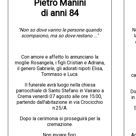
Pietro Manini

di anni 84
"Non so dove vanno le persone quando
N
scompaiono, ma so dove restano ..."
l
Con amore e affetto lo annunciano la
moglie Rosangela, i figli Cristian e Adriana,
il genero Gabriele, gli adorati nipoti Elisa,
Tommaso e Luca.
ca
Il funerale avrà luogo nella chiesa
parrocchiale di Santo Stefano in Vairano a
Do
Crema venerdì 07 agosto alle ore 15:00,
in
partendo dall'abitazione in via Crocicchio
n.25/A.
S
Dopo la cerimonia si proseguirà per la
cremazione.
Non inviare fiori.
Ag