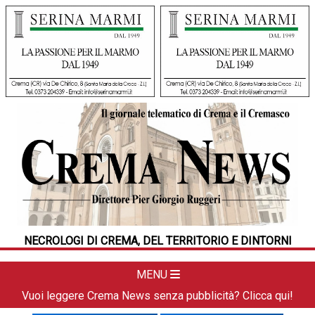
HOME
CRONACA
POLITICA
LA FOTO
METEO
NECROLOGI DI CREMA, DEL TERRITORIO E DINTORNI
DAL TERRITORIO
CULTURA
MENU
SPORT
Vuoi leggere Crema News senza pubblicità? Clicca qui!
APPUNTAMENTI