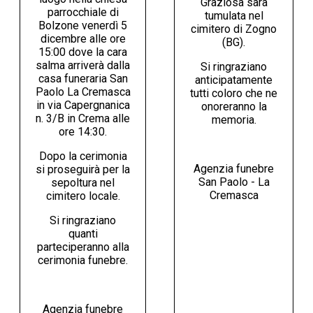
Graziosa sarà
parrocchiale di
tumulata nel
Bolzone venerdì 5
cimitero di Zogno
dicembre alle ore
(BG).
15:00 dove la cara
salma arriverà dalla
Si ringraziano
casa funeraria San
anticipatamente
Paolo La Cremasca
tutti coloro che ne
in via Capergnanica
onoreranno la
n. 3/B in Crema alle
memoria.
ore 14:30.
Dopo la cerimonia
Agenzia funebre
si proseguirà per la
San Paolo - La
sepoltura nel
Cremasca
cimitero locale.
Si ringraziano
quanti
parteciperanno alla
cerimonia funebre.
Agenzia funebre