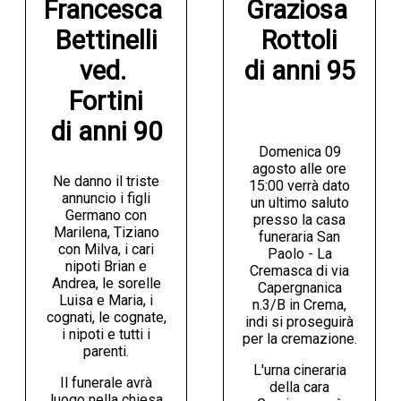
Francesca 
Graziosa 
Bettinelli

Rottoli

ved. 
di anni 95
Fortini

di anni 90
Domenica 09
agosto alle ore
Ne danno il triste
15:00 verrà dato
annuncio i figli
un ultimo saluto
Germano con
presso la casa
Marilena, Tiziano
funeraria San
con Milva, i cari
Paolo - La
nipoti Brian e
Cremasca di via
Andrea, le sorelle
Capergnanica
Luisa e Maria, i
n.3/B in Crema,
cognati, le cognate,
indi si proseguirà
i nipoti e tutti i
per la cremazione.
parenti.
L'urna cineraria
Il funerale avrà
della cara
luogo nella chiesa