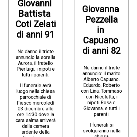
Giovanni 
Giovanna 
Battista 
Pezzella

Coti Zelati

in 
di anni 91
Capuano 
di anni 82
Ne danno il triste
annuncio la sorella
Aurora, il fratello
Ne danno il triste
Pierluigi, i nipoti e
annuncio: il marito
tutti i parenti.
Alberto Capuano,
Eduardo, Roberto
Il funerale avrà
con Lina, Tommaso
luogo nella chiesa
con Nicoletta, i
parrocchiale di
nipoti Rosa e
Fiesco mercoledì
Giovanna, e tutti i
03 dicembre alle
parenti.
ore 14:30 dove la
cara salma arriverà
I funerali si
dalla camera
svolgeranno nella
ardente della
chiesa