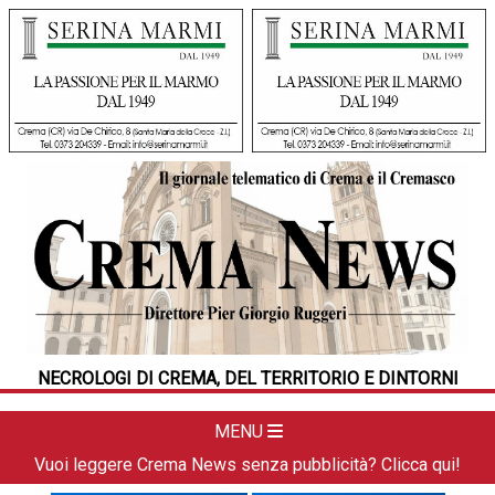
HOME
CRONACA
POLITICA
LA FOTO
METEO
NECROLOGI DI CREMA, DEL TERRITORIO E DINTORNI
DAL TERRITORIO
CULTURA
MENU
SPORT
Vuoi leggere Crema News senza pubblicità? Clicca qui!
APPUNTAMENTI