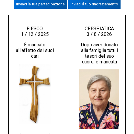
Inviaci la tua partecipazione
Inviaci il tuo ringraziamento
CREMASCO
OROSCOPO
LA PIAZZA
FIESCO
CRESPIATICA
1 / 12 / 2025
3 / 8 / 2026
ANIMALI
È mancato
Dopo aver donato
NECROLOGI
all'affetto dei suoi
alla famiglia tutti i
cari
tesori del suo
cuore, è mancata
ACCEDI