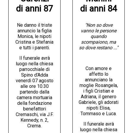
di anni 87
di anni 84
Ne danno il triste
"Non so dove
annuncio la figlia
vanno le persone
Monica, le nipoti
quando
Cristina e Stefania
scompaiono, ma
e tutti i parenti.
so dove restano ..."
Il funerale avrà
luogo nella chiesa
Con amore e
parrocchiale di
affetto lo
Spino d'Adda
annunciano la
venerdì 07 agosto
moglie Rosangela,
alle ore 10.30
i figli Cristian e
partendo dalla
Adriana, il genero
camera mortuaria
Gabriele, gli adorati
della fondazione
nipoti Elisa,
benefattori
Tommaso e Luca.
Cremaschi, via J.F.
Kennedy, n. 2,
Il funerale avrà
Crema.
luogo nella chiesa