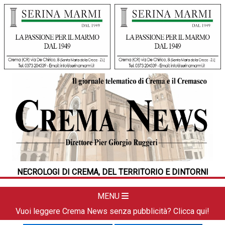
HOME
CRONACA
POLITICA
LA FOTO
METEO
NECROLOGI DI CREMA, DEL TERRITORIO E DINTORNI
DAL TERRITORIO
CULTURA
MENU
SPORT
Vuoi leggere Crema News senza pubblicità? Clicca qui!
APPUNTAMENTI