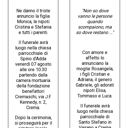
Ne danno il triste
"Non so dove
annuncio la figlia
vanno le persone
Monica, le nipoti
quando
Cristina e Stefania
scompaiono, ma
e tutti i parenti.
so dove restano ..."
Il funerale avrà
luogo nella chiesa
Con amore e
parrocchiale di
affetto lo
Spino d'Adda
annunciano la
venerdì 07 agosto
moglie Rosangela,
alle ore 10.30
i figli Cristian e
partendo dalla
Adriana, il genero
camera mortuaria
Gabriele, gli adorati
della fondazione
nipoti Elisa,
benefattori
Tommaso e Luca.
Cremaschi, via J.F.
Kennedy, n. 2,
Il funerale avrà
Crema.
luogo nella chiesa
parrocchiale di
Dopo la cerimonia,
Santo Stefano in
si proseguirà per il
Vairano a Crema