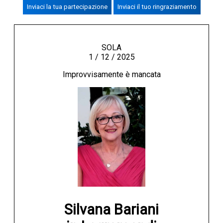
Inviaci la tua partecipazione
Inviaci il tuo ringraziamento
CREMASCO
OROSCOPO
LA PIAZZA
SOLA
1 / 12 / 2025
ANIMALI
Improvvisamente è mancata
NECROLOGI
ACCEDI
Silvana Bariani
