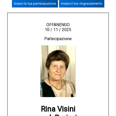
Inviaci la tua partecipazione
Inviaci il tuo ringraziamento
CREMASCO
OROSCOPO
LA PIAZZA
OFFANENGO
10 / 11 / 2025
ANIMALI
Partecipazione
NECROLOGI
ACCEDI
Rina Visini
