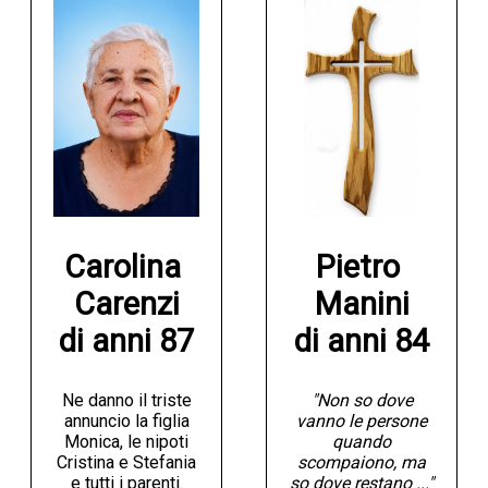
Carolina 
Pietro 
Carenzi

Manini

di anni 87
di anni 84
Ne danno il triste
"Non so dove
annuncio la figlia
vanno le persone
Monica, le nipoti
quando
Cristina e Stefania
scompaiono, ma
e tutti i parenti.
so dove restano ..."