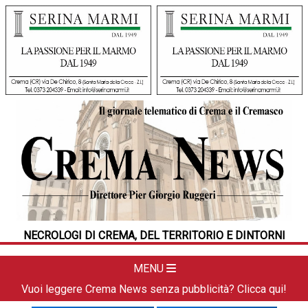
HOME
CRONACA
POLITICA
LA FOTO
METEO
NECROLOGI DI CREMA, DEL TERRITORIO E DINTORNI
DAL TERRITORIO
CULTURA
MENU
SPORT
Vuoi leggere Crema News senza pubblicità? Clicca qui!
APPUNTAMENTI