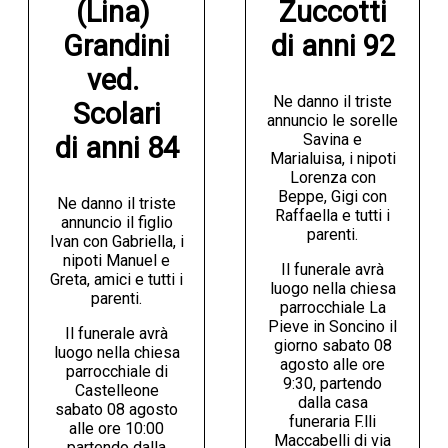
(Lina) 
Zuccotti

Grandini

di anni 92
ved. 
Ne danno il triste
Scolari

annuncio le sorelle
Savina e
di anni 84
Marialuisa, i nipoti
Lorenza con
Beppe, Gigi con
Ne danno il triste
Raffaella e tutti i
annuncio il figlio
parenti.
Ivan con Gabriella, i
nipoti Manuel e
Il funerale avrà
Greta, amici e tutti i
luogo nella chiesa
parenti.
parrocchiale La
Pieve in Soncino il
Il funerale avrà
giorno sabato 08
luogo nella chiesa
agosto alle ore
parrocchiale di
9:30, partendo
Castelleone
dalla casa
sabato 08 agosto
funeraria F.lli
alle ore 10:00
Maccabelli di via
partendo dalla