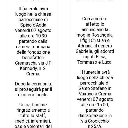
Il funerale avrà
luogo nella chiesa
Con amore e
parrocchiale di
affetto lo
Spino d'Adda
annunciano la
venerdì 07 agosto
moglie Rosangela,
alle ore 10.30
i figli Cristian e
partendo dalla
Adriana, il genero
camera mortuaria
Gabriele, gli adorati
della fondazione
nipoti Elisa,
benefattori
Tommaso e Luca.
Cremaschi, via J.F.
Kennedy, n. 2,
Il funerale avrà
Crema.
luogo nella chiesa
parrocchiale di
Dopo la cerimonia,
Santo Stefano in
si proseguirà per il
Vairano a Crema
cimitero locale.
venerdì 07 agosto
Un particolare
alle ore 15:00,
ringraziamento a
partendo
tutto lo staff,
dall'abitazione in
medici, infermieri,
via Crocicchio
oss e volontari del
n.25/A.