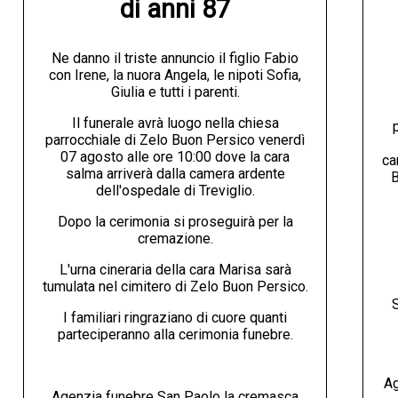
di anni 87
Ne danno il triste annuncio il figlio Fabio
con Irene, la nuora Angela, le nipoti Sofia,
Giulia e tutti i parenti.
Il funerale avrà luogo nella chiesa
parrocchiale di Zelo Buon Persico venerdì
07 agosto alle ore 10:00 dove la cara
ca
salma arriverà dalla camera ardente
B
dell'ospedale di Treviglio.
Dopo la cerimonia si proseguirà per la
cremazione.
L'urna cineraria della cara Marisa sarà
tumulata nel cimitero di Zelo Buon Persico.
S
I familiari ringraziano di cuore quanti
parteciperanno alla cerimonia funebre.
Ag
Agenzia funebre San Paolo la cremasca