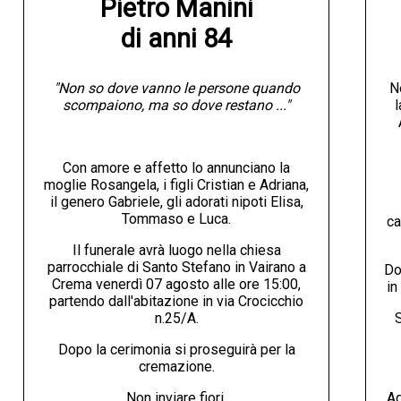
Pietro Manini

di anni 84
"Non so dove vanno le persone quando
N
scompaiono, ma so dove restano ..."
l
Con amore e affetto lo annunciano la
moglie Rosangela, i figli Cristian e Adriana,
il genero Gabriele, gli adorati nipoti Elisa,
Tommaso e Luca.
ca
Il funerale avrà luogo nella chiesa
parrocchiale di Santo Stefano in Vairano a
Do
Crema venerdì 07 agosto alle ore 15:00,
in
partendo dall'abitazione in via Crocicchio
n.25/A.
S
Dopo la cerimonia si proseguirà per la
cremazione.
Non inviare fiori.
Ag