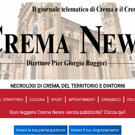
NECROLOGI DI CREMA, DEL TERRITORIO E DINTORNI
L TERRITORIO
CULTURA
SPORT
APPUNTAMENTI
CREMASCO
ORO
Vuoi leggere Crema News senza pubblicità? Clicca qui!
Inviaci la tua partecipazione
Inviaci il tuo ringraziamento