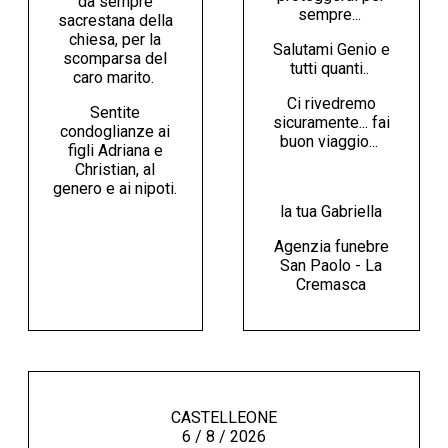
da sempre
sempre...
sacrestana della
chiesa, per la
Salutami Genio e
scomparsa del
tutti quanti..
caro marito.
Ci rivedremo
Sentite
sicuramente... fai
condoglianze ai
buon viaggio...
figli Adriana e
Christian, al
genero e ai nipoti.
la tua Gabriella
Agenzia funebre
San Paolo - La
Cremasca
CASTELLEONE
6 / 8 / 2026