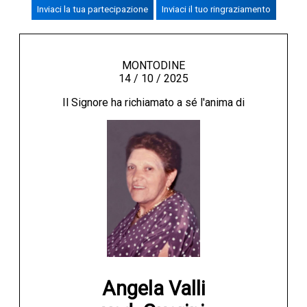
Inviaci la tua partecipazione
Inviaci il tuo ringraziamento
CREMASCO
OROSCOPO
LA PIAZZA
MONTODINE
14 / 10 / 2025
ANIMALI
Il Signore ha richiamato a sé l'anima di
NECROLOGI
ACCEDI
Angela Valli
