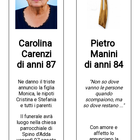
Carolina 
Pietro 
Carenzi

Manini

di anni 87
di anni 84
Ne danno il triste
"Non so dove
annuncio la figlia
vanno le persone
Monica, le nipoti
quando
Cristina e Stefania
scompaiono, ma
e tutti i parenti.
so dove restano ..."
Il funerale avrà
luogo nella chiesa
Con amore e
parrocchiale di
affetto lo
Spino d'Adda
annunciano la