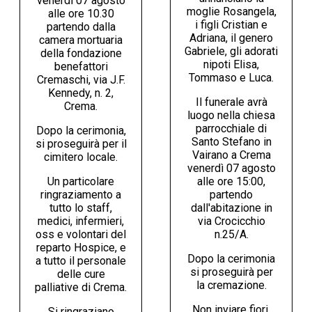
venerdì 07 agosto
moglie Rosangela,
alle ore 10.30
i figli Cristian e
partendo dalla
Adriana, il genero
camera mortuaria
Gabriele, gli adorati
della fondazione
nipoti Elisa,
benefattori
Tommaso e Luca.
Cremaschi, via J.F.
Kennedy, n. 2,
Il funerale avrà
Crema.
luogo nella chiesa
parrocchiale di
Dopo la cerimonia,
Santo Stefano in
si proseguirà per il
Vairano a Crema
cimitero locale.
venerdì 07 agosto
Un particolare
alle ore 15:00,
ringraziamento a
partendo
tutto lo staff,
dall'abitazione in
medici, infermieri,
via Crocicchio
oss e volontari del
n.25/A.
reparto Hospice, e
Dopo la cerimonia
a tutto il personale
si proseguirà per
delle cure
la cremazione.
palliative di Crema.
Non inviare fiori.
Si ringraziano