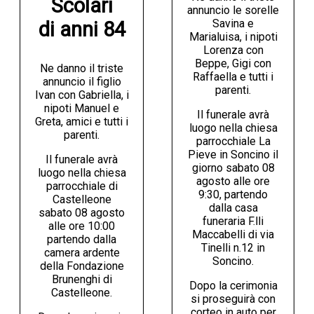
Scolari

annuncio le sorelle
Savina e
di anni 84
Marialuisa, i nipoti
Lorenza con
Beppe, Gigi con
Ne danno il triste
Raffaella e tutti i
annuncio il figlio
parenti.
Ivan con Gabriella, i
nipoti Manuel e
Il funerale avrà
Greta, amici e tutti i
luogo nella chiesa
parenti.
parrocchiale La
Pieve in Soncino il
Il funerale avrà
giorno sabato 08
luogo nella chiesa
agosto alle ore
parrocchiale di
9:30, partendo
Castelleone
dalla casa
sabato 08 agosto
funeraria F.lli
alle ore 10:00
Maccabelli di via
partendo dalla
Tinelli n.12 in
camera ardente
Soncino.
della Fondazione
Brunenghi di
Dopo la cerimonia
Castelleone.
si proseguirà con
corteo in auto per