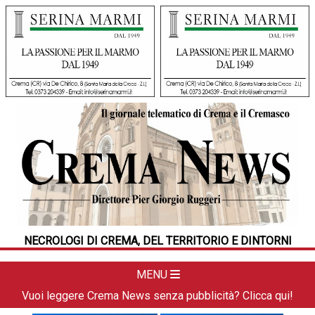
HOME
CRONACA
POLITICA
LA FOTO
METEO
NECROLOGI DI CREMA, DEL TERRITORIO E DINTORNI
DAL TERRITORIO
CULTURA
MENU
SPORT
Vuoi leggere Crema News senza pubblicità? Clicca qui!
APPUNTAMENTI