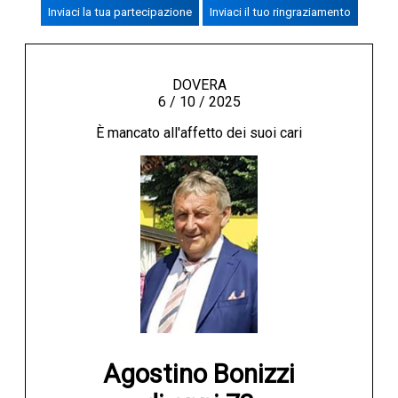
Inviaci la tua partecipazione
Inviaci il tuo ringraziamento
CREMASCO
OROSCOPO
LA PIAZZA
DOVERA
6 / 10 / 2025
ANIMALI
È mancato all'affetto dei suoi cari
NECROLOGI
ACCEDI
Agostino Bonizzi
