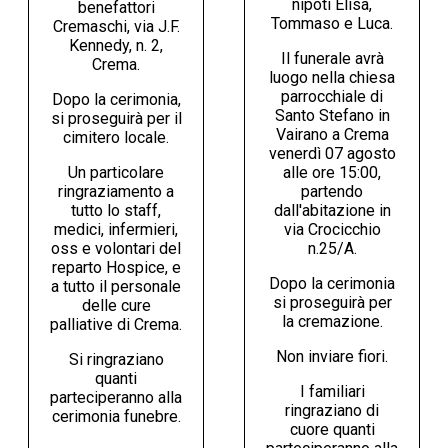
nipoti Elisa,
benefattori
Tommaso e Luca.
Cremaschi, via J.F.
Kennedy, n. 2,
Il funerale avrà
Crema.
luogo nella chiesa
parrocchiale di
Dopo la cerimonia,
Santo Stefano in
si proseguirà per il
Vairano a Crema
cimitero locale.
venerdì 07 agosto
Un particolare
alle ore 15:00,
ringraziamento a
partendo
tutto lo staff,
dall'abitazione in
medici, infermieri,
via Crocicchio
oss e volontari del
n.25/A.
reparto Hospice, e
Dopo la cerimonia
a tutto il personale
si proseguirà per
delle cure
la cremazione.
palliative di Crema.
Non inviare fiori.
Si ringraziano
quanti
I familiari
parteciperanno alla
ringraziano di
cerimonia funebre.
cuore quanti