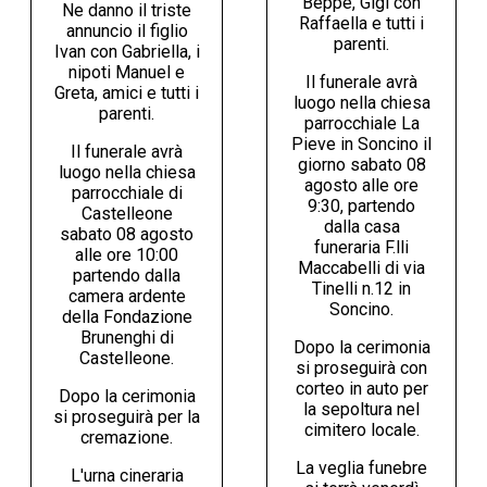
Beppe, Gigi con
Ne danno il triste
Raffaella e tutti i
annuncio il figlio
parenti.
Ivan con Gabriella, i
nipoti Manuel e
Il funerale avrà
Greta, amici e tutti i
luogo nella chiesa
parenti.
parrocchiale La
Pieve in Soncino il
Il funerale avrà
giorno sabato 08
luogo nella chiesa
agosto alle ore
parrocchiale di
9:30, partendo
Castelleone
dalla casa
sabato 08 agosto
funeraria F.lli
alle ore 10:00
Maccabelli di via
partendo dalla
Tinelli n.12 in
camera ardente
Soncino.
della Fondazione
Brunenghi di
Dopo la cerimonia
Castelleone.
si proseguirà con
corteo in auto per
Dopo la cerimonia
la sepoltura nel
si proseguirà per la
cimitero locale.
cremazione.
La veglia funebre
L'urna cineraria