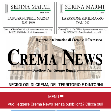
HOME
CRONACA
POLITICA
LA FOTO
METEO
NECROLOGI DI CREMA, DEL TERRITORIO E DINTORNI
DAL TERRITORIO
CULTURA
MENU
SPORT
Vuoi leggere Crema News senza pubblicità? Clicca qui!
APPUNTAMENTI