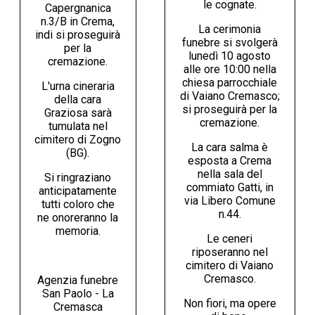
le cognate.
Capergnanica
n.3/B in Crema,
La cerimonia
indi si proseguirà
funebre si svolgerà
per la
lunedì 10 agosto
cremazione.
alle ore 10:00 nella
chiesa parrocchiale
L'urna cineraria
di Vaiano Cremasco;
della cara
si proseguirà per la
Graziosa sarà
cremazione.
tumulata nel
cimitero di Zogno
La cara salma è
(BG).
esposta a Crema
nella sala del
Si ringraziano
commiato Gatti, in
anticipatamente
via Libero Comune
tutti coloro che
n.44.
ne onoreranno la
memoria.
Le ceneri
riposeranno nel
cimitero di Vaiano
Cremasco.
Agenzia funebre
San Paolo - La
Non fiori, ma opere
Cremasca