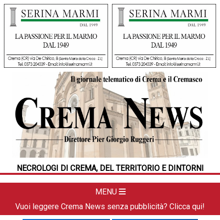
HOME
CRONACA
POLITICA
LA FOTO
METEO
NECROLOGI DI CREMA, DEL TERRITORIO E DINTORNI
DAL TERRITORIO
CULTURA
MENU
SPORT
Vuoi leggere Crema News senza pubblicità? Clicca qui!
APPUNTAMENTI