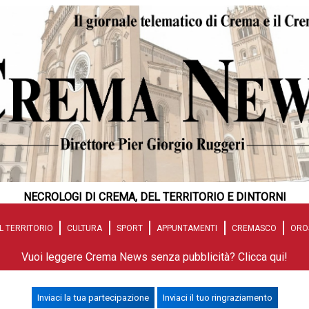
NECROLOGI DI CREMA, DEL TERRITORIO E DINTORNI
L TERRITORIO
CULTURA
SPORT
APPUNTAMENTI
CREMASCO
ORO
Vuoi leggere Crema News senza pubblicità? Clicca qui!
Inviaci la tua partecipazione
Inviaci il tuo ringraziamento