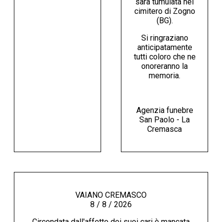
sarà tumulata nel
cimitero di Zogno
(BG).
Si ringraziano
anticipatamente
tutti coloro che ne
onoreranno la
memoria.
Agenzia funebre
San Paolo - La
Cremasca
VAIANO CREMASCO
8 / 8 / 2026
Circondata dall'affetto dei suoi cari è mancata