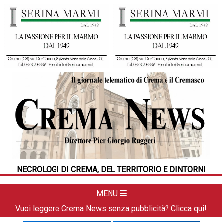
HOME
CRONACA
POLITICA
LA FOTO
METEO
NECROLOGI DI CREMA, DEL TERRITORIO E DINTORNI
DAL TERRITORIO
CULTURA
MENU
SPORT
Vuoi leggere Crema News senza pubblicità? Clicca qui!
APPUNTAMENTI