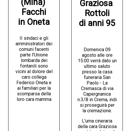
(Mina) 
Graziosa 
Facchi

Rottoli

in Oneta
di anni 95
II sindaci e gli
amministratori dei
comuni facenti
Domenica 09
parte l'Unione
agosto alle ore
lombarda dei
15:00 verrà dato un
fontanili sono
ultimo saluto
vicini al dolore del
presso la casa
caro collega
funeraria San
Federico Oneta e
Paolo - La
ai familiari per la
Cremasca di via
scomparsa della
Capergnanica
loro cara mamma
n.3/B in Crema, indi
si proseguirà per
la cremazione.
L'urna cineraria
della cara Graziosa