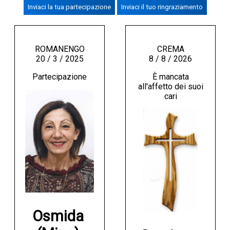
Inviaci la tua partecipazione
Inviaci il tuo ringraziamento
CREMASCO
OROSCOPO
LA PIAZZA
ROMANENGO
CREMA
20 / 3 / 2025
8 / 8 / 2026
ANIMALI
Partecipazione
È mancata
NECROLOGI
all'affetto dei suoi
cari
ACCEDI
Osmida 