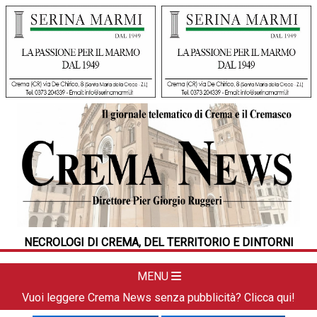
HOME
CRONACA
POLITICA
LA FOTO
METEO
NECROLOGI DI CREMA, DEL TERRITORIO E DINTORNI
DAL TERRITORIO
CULTURA
MENU
SPORT
Vuoi leggere Crema News senza pubblicità? Clicca qui!
APPUNTAMENTI