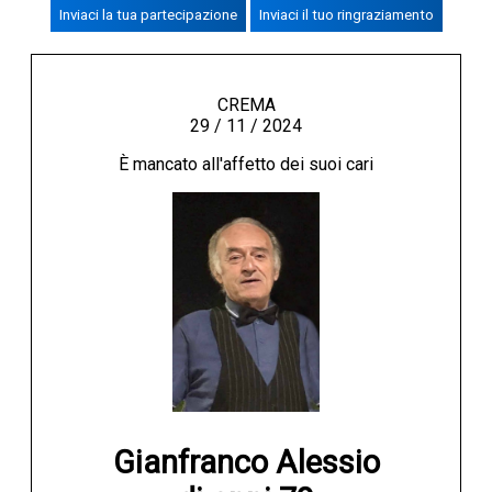
Inviaci la tua partecipazione
Inviaci il tuo ringraziamento
CREMASCO
OROSCOPO
LA PIAZZA
CREMA
29 / 11 / 2024
ANIMALI
È mancato all'affetto dei suoi cari
NECROLOGI
ACCEDI
Gianfranco Alessio
