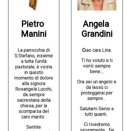
Pietro 
Angela 
Manini
Grandini
La parrocchia di
C
iao cara Lina.
S.Stefano, insieme
Ti ho voluto e ti
a tutta l'unità
vorrò sempre
pastorale, è vicina
bene....
in questo
momento di dolore
Ora sei un angelo e
alla signora
da lassù ci
Rosangela Lucchi,
proteggerai per
da sempre
sempre...
sacrestana della
chiesa, per la
Salutami Genio e
scomparsa del
tutti quanti..
caro marito.
Ci rivedremo
Sentite
sicuramente... fai