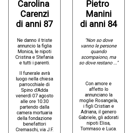
Carolina 
Pietro 
Carenzi

Manini

di anni 87
di anni 84
Ne danno il triste
"Non so dove
annuncio la figlia
vanno le persone
Monica, le nipoti
quando
Cristina e Stefania
scompaiono, ma
e tutti i parenti.
so dove restano ..."
Il funerale avrà
luogo nella chiesa
Con amore e
parrocchiale di
affetto lo
Spino d'Adda
annunciano la
venerdì 07 agosto
moglie Rosangela,
alle ore 10.30
i figli Cristian e
partendo dalla
Adriana, il genero
camera mortuaria
Gabriele, gli adorati
della fondazione
nipoti Elisa,
benefattori
Tommaso e Luca.
Cremaschi, via J.F.