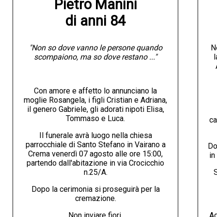
Pietro Manini

di anni 84
"Non so dove vanno le persone quando
N
scompaiono, ma so dove restano ..."
l
Con amore e affetto lo annunciano la
moglie Rosangela, i figli Cristian e Adriana,
il genero Gabriele, gli adorati nipoti Elisa,
Tommaso e Luca.
ca
Il funerale avrà luogo nella chiesa
parrocchiale di Santo Stefano in Vairano a
Do
Crema venerdì 07 agosto alle ore 15:00,
in
partendo dall'abitazione in via Crocicchio
n.25/A.
S
Dopo la cerimonia si proseguirà per la
cremazione.
Non inviare fiori.
Ag