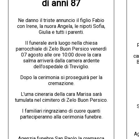
di anni 87
Ne danno il triste annuncio il figlio Fabio
con Irene, la nuora Angela, le nipoti Sofia,
Giulia e tutti i parenti.
Il funerale avrà luogo nella chiesa
parrocchiale di Zelo Buon Persico venerdì
07 agosto alle ore 10:00 dove la cara
ca
salma arriverà dalla camera ardente
B
dell'ospedale di Treviglio.
Dopo la cerimonia si proseguirà per la
cremazione.
L'urna cineraria della cara Marisa sarà
tumulata nel cimitero di Zelo Buon Persico.
S
I familiari ringraziano di cuore quanti
parteciperanno alla cerimonia funebre.
Ag
Agenzia funebre San Paolo la cremasca