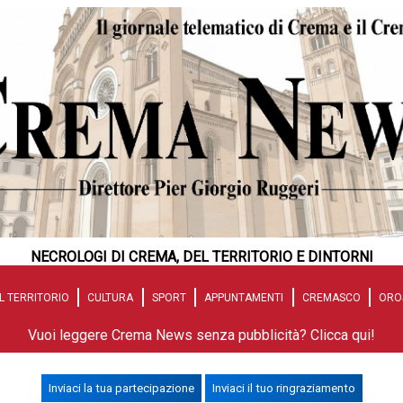
NECROLOGI DI CREMA, DEL TERRITORIO E DINTORNI
L TERRITORIO
CULTURA
SPORT
APPUNTAMENTI
CREMASCO
ORO
Vuoi leggere Crema News senza pubblicità? Clicca qui!
Inviaci la tua partecipazione
Inviaci il tuo ringraziamento