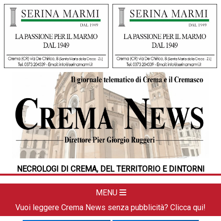
HOME
CRONACA
POLITICA
LA FOTO
METEO
NECROLOGI DI CREMA, DEL TERRITORIO E DINTORNI
DAL TERRITORIO
CULTURA
MENU
SPORT
Vuoi leggere Crema News senza pubblicità? Clicca qui!
APPUNTAMENTI