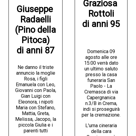
Graziosa 
Giuseppe 
Rottoli

Radaelli

di anni 95
(Pino della 
Pitoca)

di anni 87
Domenica 09
agosto alle ore
15:00 verrà dato
Ne danno il triste
un ultimo saluto
annuncio la moglie
presso la casa
Rosa, i figli
funeraria San
Emanuela con Leo,
Paolo - La
Giovanni con Paola,
Cremasca di via
Gian Luigi con
Capergnanica
Eleonora, i nipoti
n.3/B in Crema,
Maria con Stefano,
indi si proseguirà
Mattia, Greta,
per la cremazione.
Melissa, Jacopo, la
piccola Giulia e i
L'urna cineraria
parenti tutti
della cara