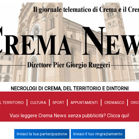
NECROLOGI DI CREMA, DEL TERRITORIO E DINTORNI
L TERRITORIO
CULTURA
SPORT
APPUNTAMENTI
CREMASCO
ORO
Vuoi leggere Crema News senza pubblicità? Clicca qui!
Inviaci la tua partecipazione
Inviaci il tuo ringraziamento