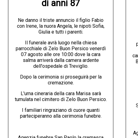
di anni 87
Ne danno il triste annuncio il figlio Fabio
con Irene, la nuora Angela, le nipoti Sofia,
Giulia e tutti i parenti.
Il funerale avrà luogo nella chiesa
parrocchiale di Zelo Buon Persico venerdì
07 agosto alle ore 10:00 dove la cara
ca
salma arriverà dalla camera ardente
B
dell'ospedale di Treviglio.
Dopo la cerimonia si proseguirà per la
cremazione.
L'urna cineraria della cara Marisa sarà
tumulata nel cimitero di Zelo Buon Persico.
S
I familiari ringraziano di cuore quanti
parteciperanno alla cerimonia funebre.
Ag
Agenzia funebre San Paolo la cremasca