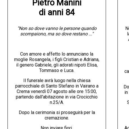
Pietro Manini

di anni 84
"Non so dove vanno le persone quando
N
scompaiono, ma so dove restano ..."
l
Con amore e affetto lo annunciano la
moglie Rosangela, i figli Cristian e Adriana,
il genero Gabriele, gli adorati nipoti Elisa,
Tommaso e Luca.
ca
Il funerale avrà luogo nella chiesa
parrocchiale di Santo Stefano in Vairano a
Do
Crema venerdì 07 agosto alle ore 15:00,
in
partendo dall'abitazione in via Crocicchio
n.25/A.
S
Dopo la cerimonia si proseguirà per la
cremazione.
Non inviare fiori.
Ag