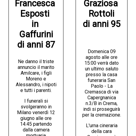
Francesca 
Graziosa 
Esposti 

Rottoli

in 
di anni 95
Gaffurini

di anni 87
Domenica 09
agosto alle ore
Ne danno il triste
15:00 verrà dato
annuncio il marito
un ultimo saluto
Amilcare, i figli
presso la casa
Moreno e
funeraria San
Alessandro, i nipoti
Paolo - La
e tutti i parenti.
Cremasca di via
Capergnanica
I funerali si
n.3/B in Crema,
svolgeranno in
indi si proseguirà
Milano venerdì 12
per la cremazione.
giugno alle ore
14:45 partendo
L'urna cineraria
dalla camera
della cara
mortuaria