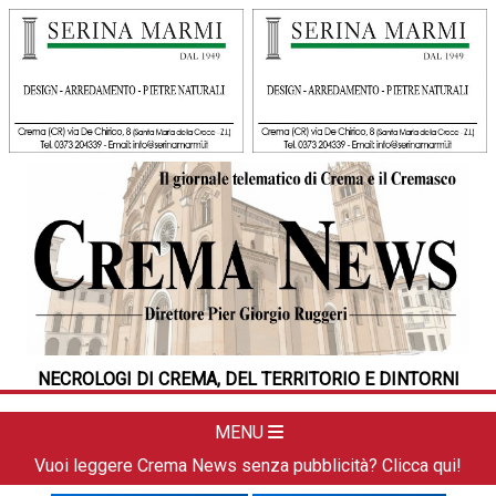
HOME
CRONACA
POLITICA
LA FOTO
METEO
NECROLOGI DI CREMA, DEL TERRITORIO E DINTORNI
DAL TERRITORIO
CULTURA
MENU
SPORT
Vuoi leggere Crema News senza pubblicità? Clicca qui!
APPUNTAMENTI