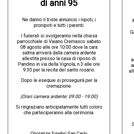
di anni 95
Ne danno il triste annuncio i nipoti, i
pronipoti e tutti i parenti.
G
I funerali si svolgeranno nella chiesa
parrocchiale di Vaiano Cremasco sabato
08 agosto alle ore 10:00 dove la cara
salma arriverà dalla camera ardente
allestita presso la casa di riposo di
a
Pandino in via della Vignola, n.3 alle ore
a
9:30 per la recita del santo rosario.
al
Dopo le esequie si proseguirà per la
cremazione.
(Orari camera ardente: 09:00 - 19:00)
Si ringraziano anticipatamente tutti coloro
che parteciperanno alla cerimonia.
S
Onoranze funebri San Carlo