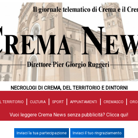
NECROLOGI DI CREMA, DEL TERRITORIO E DINTORNI
L TERRITORIO
CULTURA
SPORT
APPUNTAMENTI
CREMASCO
ORO
Vuoi leggere Crema News senza pubblicità? Clicca qui!
Inviaci la tua partecipazione
Inviaci il tuo ringraziamento