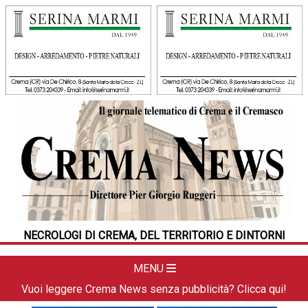
HOME
CRONACA
POLITICA
LA FOTO
METEO
NECROLOGI DI CREMA, DEL TERRITORIO E DINTORNI
DAL TERRITORIO
CULTURA
MENU
SPORT
Vuoi leggere Crema News senza pubblicità? Clicca qui!
APPUNTAMENTI