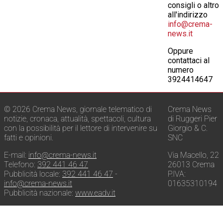
consigli o altro
all'indirizzo
info@crema-
news.it
Oppure
contattaci al
numero
3924414647
© 2026 Crema News, giornale telematico di
Crema News
notizie, cronaca, attualità, spettacoli, cultura
di Ruggeri Pier
con la possibilità per il lettore di intervenire su
Giorgio & C.
fatti e opinioni.
SNC
E-mail:
info@crema-news.it
Via Macello, 22
Telefono:
392 441 46 47
26013 Crema
Pubblicità locale:
392 441 46 47
-
P.IVA:
info@crema-news.it
01635310194
Pubblicità nazionale:
www.eadv.it