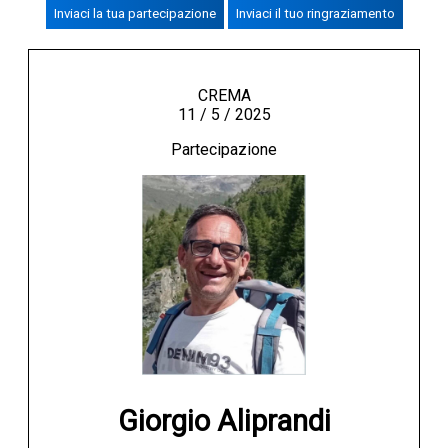
Inviaci la tua partecipazione
Inviaci il tuo ringraziamento
CREMASCO
OROSCOPO
LA PIAZZA
CREMA
11 / 5 / 2025
ANIMALI
Partecipazione
NECROLOGI
ACCEDI
Giorgio Aliprandi