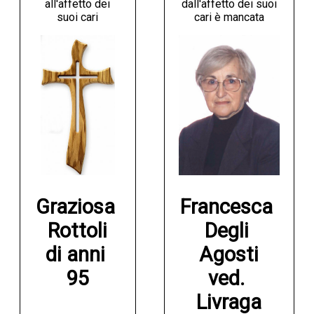
all'affetto dei
dall'affetto dei suoi
suoi cari
cari è mancata
Graziosa 
Francesca 
Rottoli

Degli 
di anni 
Agosti

95
ved. 
Livraga
