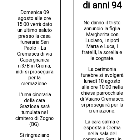
di anni 94
Domenica 09
agosto alle ore
Ne danno il triste
15:00 verrà dato
annuncio la figlia
un ultimo saluto
Margherita con
presso la casa
Luciano, i nipoti
funeraria San
Marta e Luca, i
Paolo - La
fratelli, la sorella e
Cremasca di via
le cognate.
Capergnanica
n.3/B in Crema,
La cerimonia
indi si proseguirà
funebre si svolgerà
per la
lunedì 10 agosto
cremazione.
alle ore 10:00 nella
chiesa parrocchiale
L'urna cineraria
di Vaiano Cremasco;
della cara
si proseguirà per la
Graziosa sarà
cremazione.
tumulata nel
cimitero di Zogno
La cara salma è
(BG).
esposta a Crema
nella sala del
Si ringraziano
commiato Gatti, in