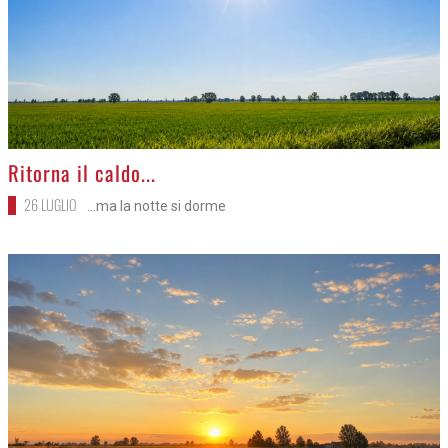
>
Ritorna il caldo...
26 LUGLIO
...ma la notte si dorme