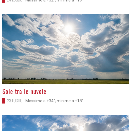
Massime a +32°; minime a +19°
>
Sole tra le nuvole
23 LUGLIO
Massime a +34°; minime a +18°