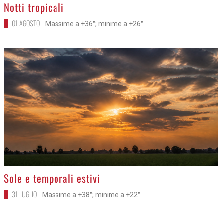
>
Notti tropicali
01 AGOSTO
Massime a +36°; minime a +26°
>
Sole e temporali estivi
31 LUGLIO
Massime a +38°; minime a +22°