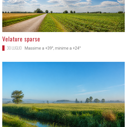
>
Velature sparse
30 LUGLIO
Massime a +39°, minime a +24°