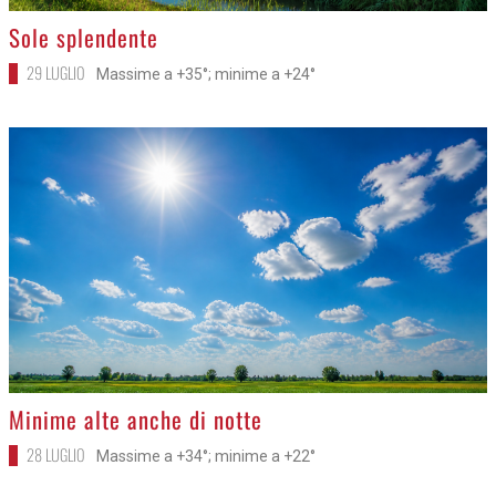
>
Sole splendente
29 LUGLIO
Massime a +35°; minime a +24°
>
Minime alte anche di notte
28 LUGLIO
Massime a +34°; minime a +22°