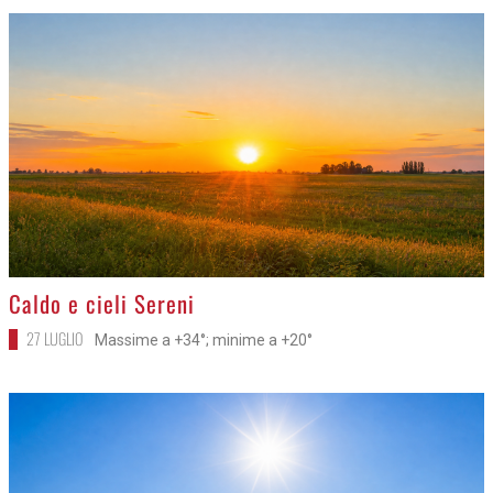
>
Caldo e cieli Sereni
27 LUGLIO
Massime a +34°; minime a +20°