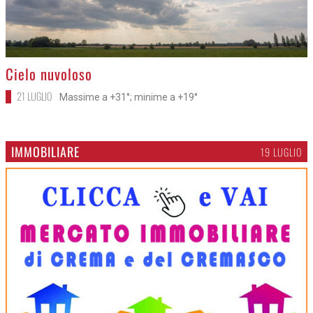
>
Cielo nuvoloso
21 LUGLIO
Massime a +31°; minime a +19°
IMMOBILIARE
19 LUGLIO