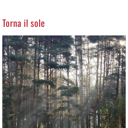
CREMASCO
OROSCOPO
Torna il sole
LA PIAZZA
ANIMALI
NECROLOGI
ACCEDI