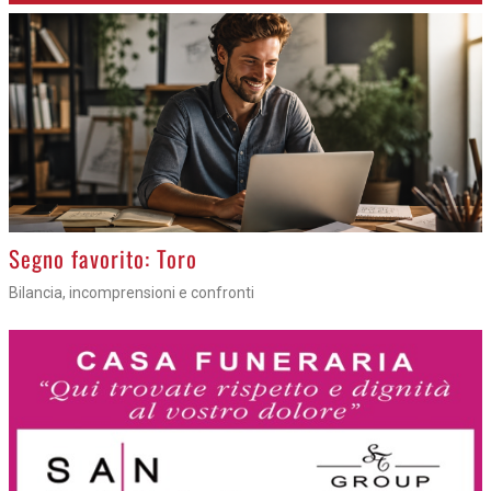
>
Segno favorito: Toro
Bilancia, incomprensioni e confronti