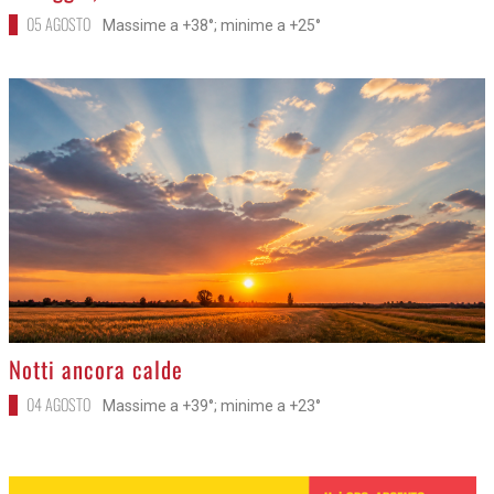
05 AGOSTO
Massime a +38°; minime a +25°
>
Notti ancora calde
04 AGOSTO
Massime a +39°; minime a +23°