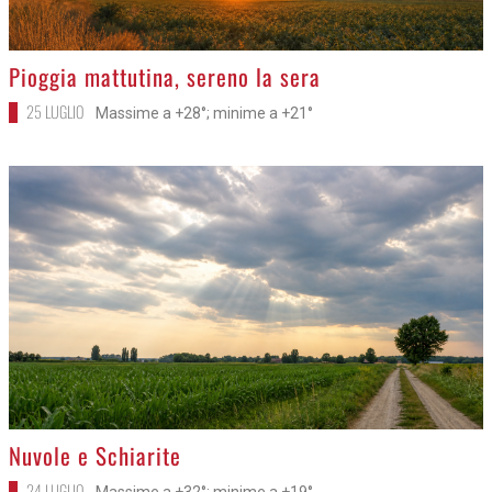
>
Pioggia mattutina, sereno la sera
25 LUGLIO
Massime a +28°; minime a +21°
>
Nuvole e Schiarite
24 LUGLIO