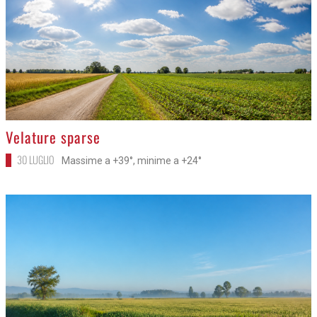
>
Velature sparse
30 LUGLIO
Massime a +39°, minime a +24°