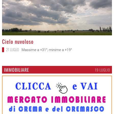
>
Cielo nuvoloso
21 LUGLIO
Massime a +31°; minime a +19°
IMMOBILIARE
19 LUGLIO