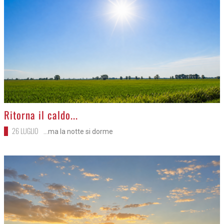
>
Ritorna il caldo...
26 LUGLIO
...ma la notte si dorme