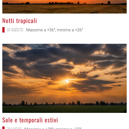
>
Notti tropicali
01 AGOSTO
Massime a +36°; minime a +26°
>
Sole e temporali estivi
31 LUGLIO