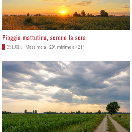
>
Pioggia mattutina, sereno la sera
25 LUGLIO
Massime a +28°; minime a +21°