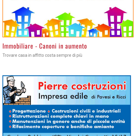
>
Immobiliare - Canoni in aumento
Trovare casa in affitto costa sempre di più