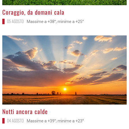
>
Coraggio, da domani cala
05 AGOSTO
Massime a +38°; minime a +25°
>
Notti ancora calde
04 AGOSTO
Massime a +39°; minime a +23°