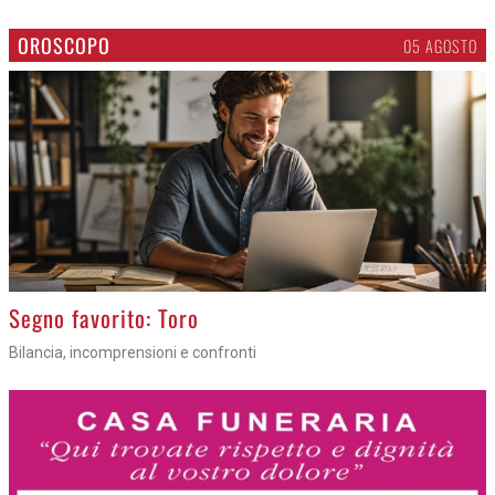
OROSCOPO
05 AGOSTO
>
Segno favorito: Toro
Bilancia, incomprensioni e confronti