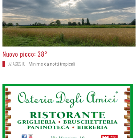
>
Nuovo picco: 38°
02 AGOSTO
Minime da notti tropicali