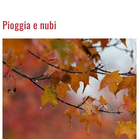
CREMASCO
OROSCOPO
Pioggia e nubi
LA PIAZZA
ANIMALI
NECROLOGI
ACCEDI