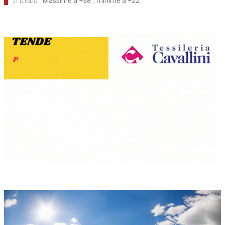
Massime a +38°; minime a +22°