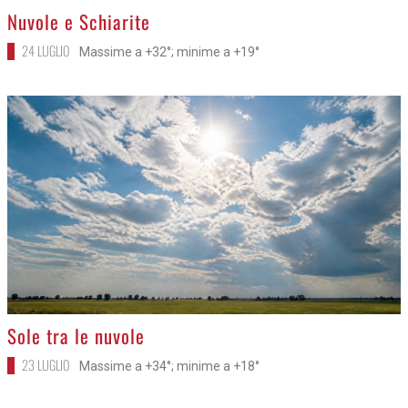
>
Nuvole e Schiarite
24 LUGLIO
Massime a +32°; minime a +19°
>
Sole tra le nuvole
23 LUGLIO
Massime a +34°; minime a +18°