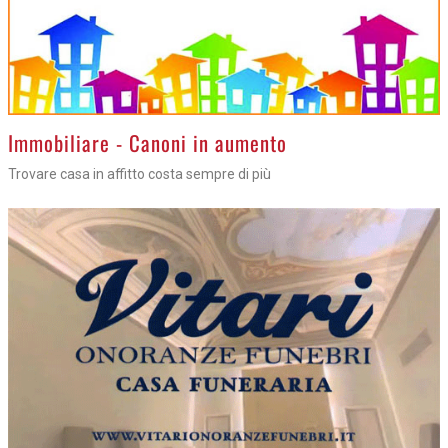
>
Immobiliare - Canoni in aumento
Trovare casa in affitto costa sempre di più