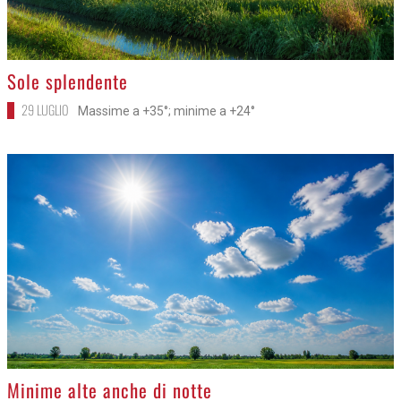
>
Sole splendente
29 LUGLIO
Massime a +35°; minime a +24°
>
Minime alte anche di notte