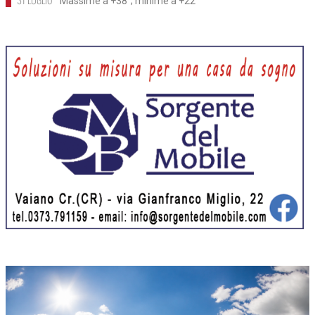
Massime a +38°; minime a +22°