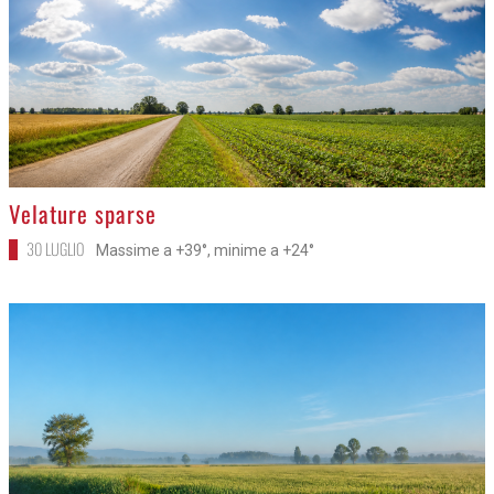
>
Velature sparse
30 LUGLIO
Massime a +39°, minime a +24°