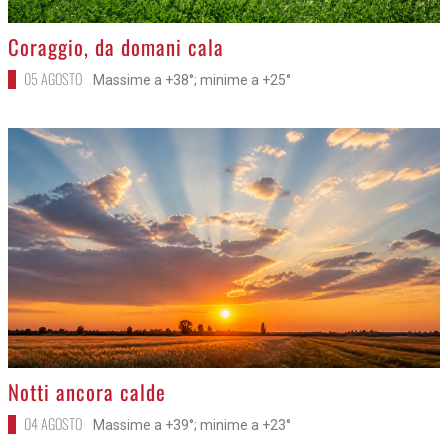
>
Coraggio, da domani cala
05 AGOSTO
Massime a +38°; minime a +25°
>
Notti ancora calde
04 AGOSTO
Massime a +39°; minime a +23°