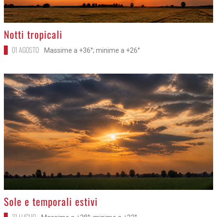
>
Notti tropicali
01 AGOSTO
Massime a +36°; minime a +26°
>
Sole e temporali estivi
31 LUGLIO