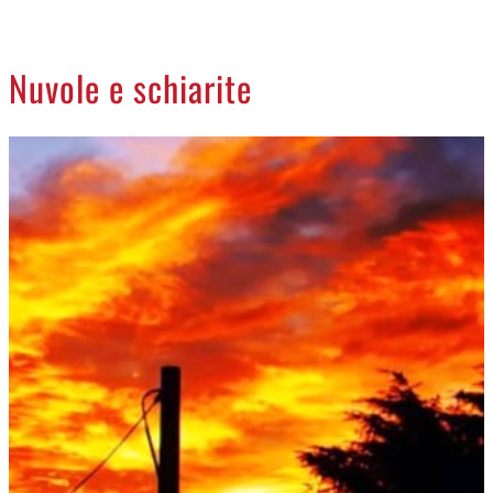
CREMASCO
OROSCOPO
Nuvole e schiarite
LA PIAZZA
ANIMALI
NECROLOGI
ACCEDI