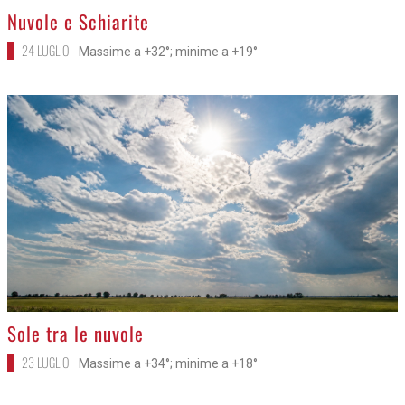
>
Nuvole e Schiarite
24 LUGLIO
Massime a +32°; minime a +19°
>
Sole tra le nuvole
23 LUGLIO
Massime a +34°; minime a +18°