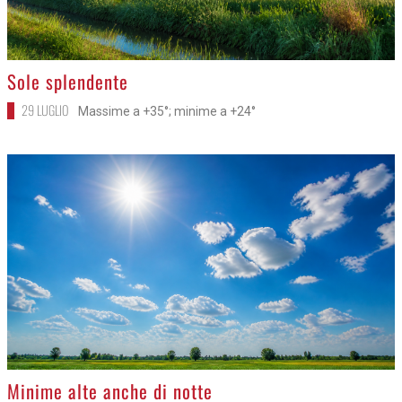
>
Sole splendente
29 LUGLIO
Massime a +35°; minime a +24°
>
Minime alte anche di notte