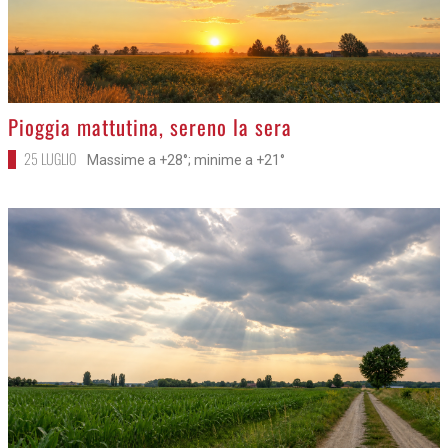
>
Pioggia mattutina, sereno la sera
25 LUGLIO
Massime a +28°; minime a +21°