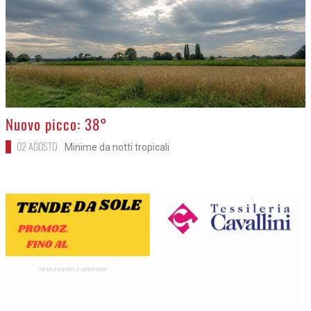
>
Nuovo picco: 38°
02 AGOSTO
Minime da notti tropicali