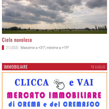
>
Cielo nuvoloso
21 LUGLIO
Massime a +31°; minime a +19°
IMMOBILIARE
19 LUGLIO