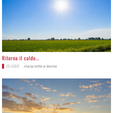
>
Ritorna il caldo...
26 LUGLIO
...ma la notte si dorme