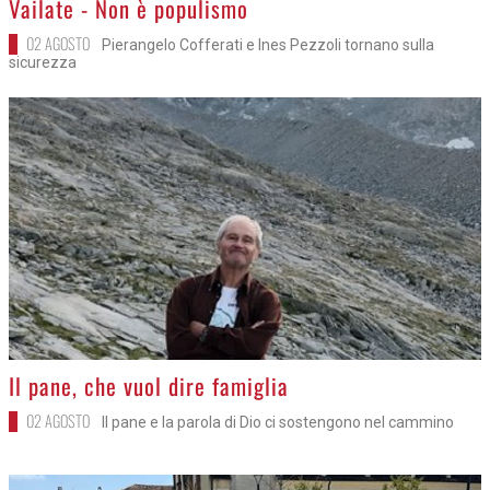
Vailate - Non è populismo
02 AGOSTO
Pierangelo Cofferati e Ines Pezzoli tornano sulla
sicurezza
>
Il pane, che vuol dire famiglia
02 AGOSTO
Il pane e la parola di Dio ci sostengono nel cammino