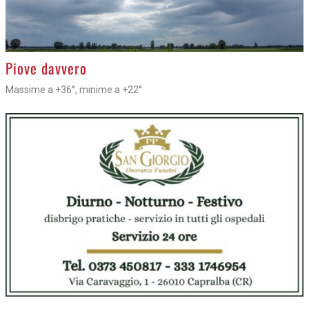
>
Piove davvero
Massime a +36°, minime a +22°