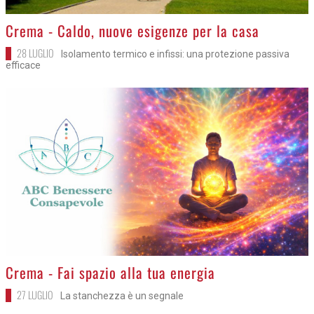
>
Crema - Caldo, nuove esigenze per la casa
28 LUGLIO
Isolamento termico e infissi: una protezione passiva
efficace
>
Crema - Fai spazio alla tua energia
27 LUGLIO
La stanchezza è un segnale