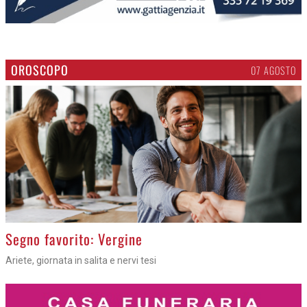
OROSCOPO
07 AGOSTO
>
Segno favorito: Vergine
Ariete, giornata in salita e nervi tesi