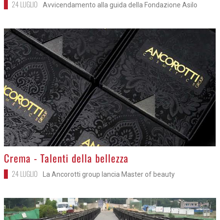
24 LUGLIO
Avvicendamento alla guida della Fondazione Asilo
>
Crema - Talenti della bellezza
24 LUGLIO
La Ancorotti group lancia Master of beauty