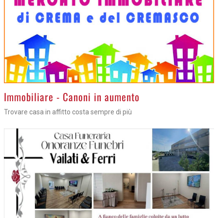
>
Immobiliare - Canoni in aumento
Trovare casa in affitto costa sempre di più