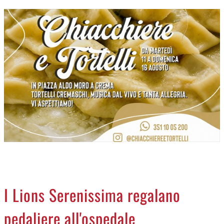
CREMASCO
OROSCOPO
LA PIAZZA
ANIMALI
NECROLOGI
ACCEDI
I Lions Serenissima regalano
pedaliere all'ospedale