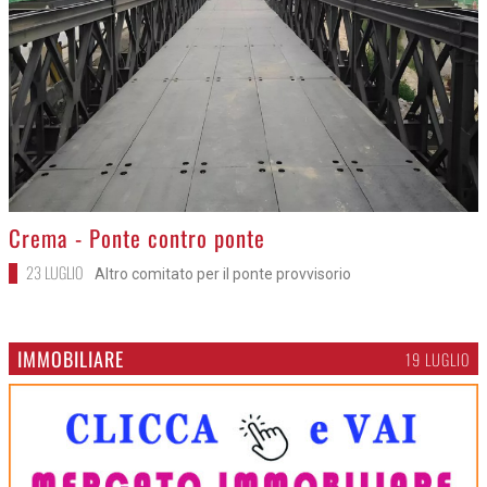
>
Crema - Ponte contro ponte
23 LUGLIO
Altro comitato per il ponte provvisorio
IMMOBILIARE
19 LUGLIO