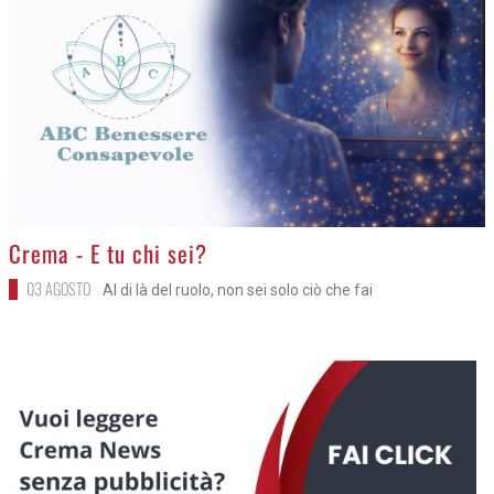
>
Crema - E tu chi sei?
03 AGOSTO
Al di là del ruolo, non sei solo ciò che fai