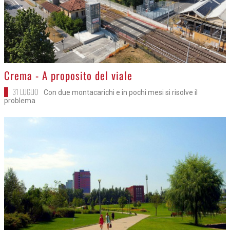
>
Crema - A proposito del viale
31 LUGLIO
Con due montacarichi e in pochi mesi si risolve il
problema