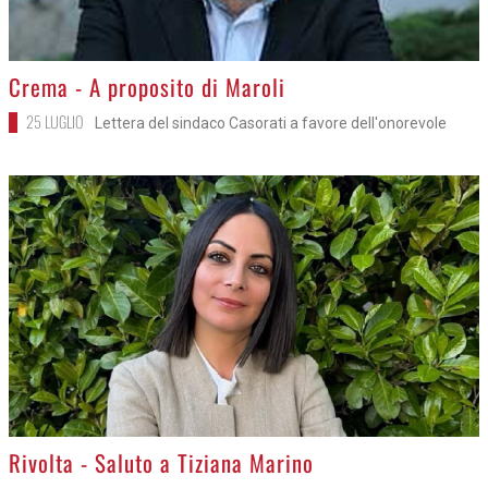
>
Crema - A proposito di Maroli
25 LUGLIO
Lettera del sindaco Casorati a favore dell'onorevole
>
Rivolta - Saluto a Tiziana Marino