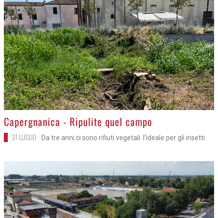
>
Capergnanica - Ripulite quel campo
31 LUGLIO
Da tre anni ci sono rifiuti vegetali: l'ideale per gli insetti