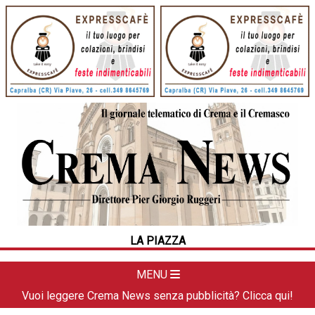
HOME
CRONACA
POLITICA
LA FOTO
METEO
LA PIAZZA
DAL TERRITORIO
CULTURA
MENU
SPORT
Vuoi leggere Crema News senza pubblicità? Clicca qui!
APPUNTAMENTI