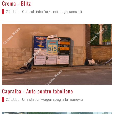
>
Crema - Blitz
23 LUGLIO
Controlli interforze nei luoghi sensibili
>
Capralba - Auto contro tabellone
22 LUGLIO
Una station wagon sbaglia la manovra