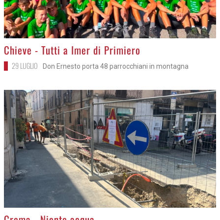
>
Chieve - Tutti a Imer di Primiero
29 LUGLIO
Don Ernesto porta 48 parrocchiani in montagna
>
Crema - Niente acqua