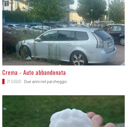
>
Crema - Auto abbandonata
21 LUGLIO
Due anni nel parcheggio