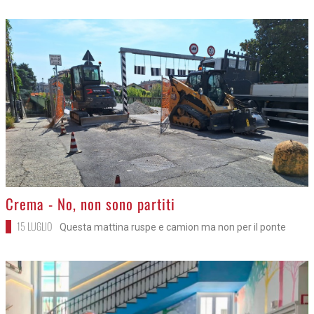
>
Crema - No, non sono partiti
15 LUGLIO
Questa mattina ruspe e camion ma non per il ponte