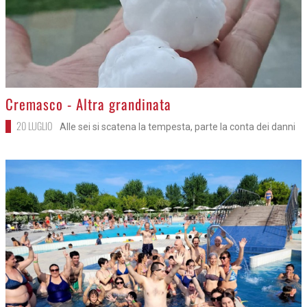
>
Cremasco - Altra grandinata
20 LUGLIO
Alle sei si scatena la tempesta, parte la conta dei danni