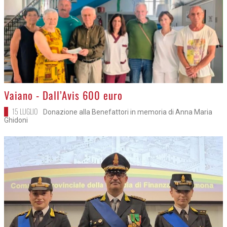
>
Vaiano - Dall’Avis 600 euro
15 LUGLIO
Donazione alla Benefattori in memoria di Anna Maria
Ghidoni