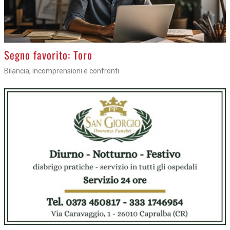
>
Segno favorito: Toro
Bilancia, incomprensioni e confronti