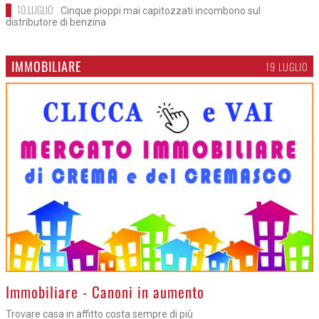
10 LUGLIO
Cinque pioppi mai capitozzati incombono sul
distributore di benzina
IMMOBILIARE
19 LUGLIO
>
Immobiliare - Canoni in aumento
Trovare casa in affitto costa sempre di più