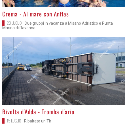
>
Crema - Al mare con Anffas
20 LUGLIO
Due gruppi in vacanza a Misano Adriatico e Punta
Marina di Ravenna
>
Rivolta d'Adda - Tromba d'aria
15 LUGLIO
Ribaltato un Tir