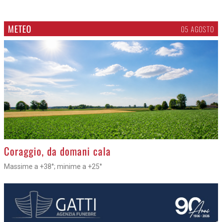
METEO
05 AGOSTO
>
Coraggio, da domani cala
Massime a +38°; minime a +25°