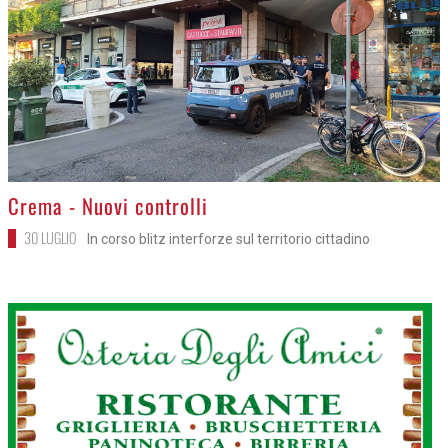
>
Crema - Nuovi controlli
30 LUGLIO
In corso blitz interforze sul territorio cittadino