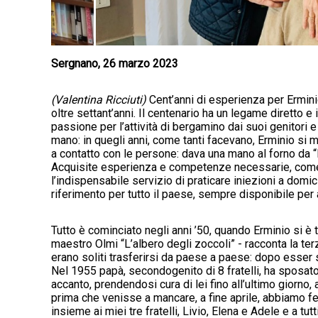
Sergnano, 26 marzo 2023
(Valentina Ricciuti)
Cent’anni di esperienza per Ermini
oltre settant’anni. Il centenario ha un legame diretto e
passione per l’attività di bergamino dai suoi genitori e
mano: in quegli anni, come tanti facevano, Erminio si 
a contatto con le persone: dava una mano al forno da “E
Acquisite esperienza e competenze necessarie, come u
l’indispensabile servizio di praticare iniezioni a domic
riferimento per tutto il paese, sempre disponibile per a
Tutto è cominciato negli anni ’50, quando Erminio si è 
maestro Olmi “L’albero degli zoccoli” - racconta la ter
erano soliti trasferirsi da paese a paese: dopo esser 
Nel 1955 papà, secondogenito di 8 fratelli, ha sposa
accanto, prendendosi cura di lei fino all’ultimo giorno, an
prima che venisse a mancare, a fine aprile, abbiamo fe
insieme ai miei tre fratelli, Livio, Elena e Adele e a t