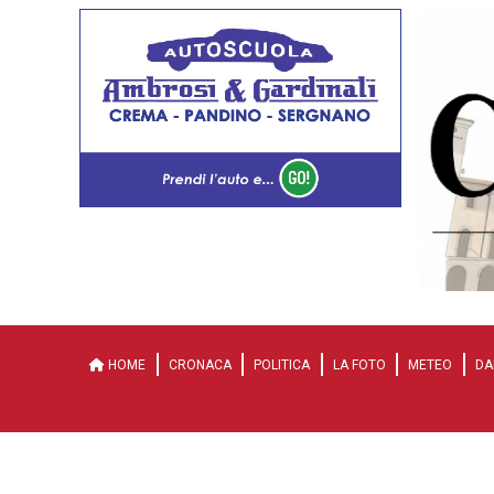
HOME
CRONACA
POLITICA
LA FOTO
METEO
DA