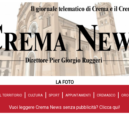
LA FOTO
L TERRITORIO
CULTURA
SPORT
APPUNTAMENTI
CREMASCO
ORO
Vuoi leggere Crema News senza pubblicità? Clicca qui!