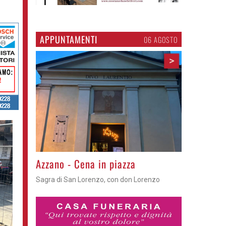
APPUNTAMENTI
06 AGOSTO
>
Gli appuntamenti fino a sabato
Cosa fare questi giorni nel Cremasco