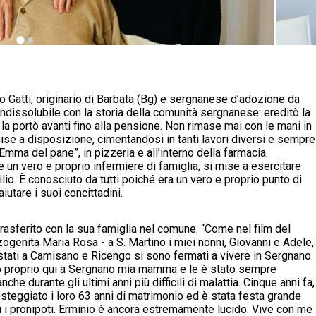
o Gatti, originario di Barbata (Bg) e sergnanese d’adozione da
 indissolubile con la storia della comunità sergnanese: ereditò la
 la portò avanti fino alla pensione. Non rimase mai con le mani in
mise a disposizione, cimentandosi in tanti lavori diversi e sempre
mma del pane”, in pizzeria e all’interno della farmacia.
n vero e proprio infermiere di famiglia, si mise a esercitare
ilio. È conosciuto da tutti poiché era un vero e proprio punto di
iutare i suoi concittadini.
trasferito con la sua famiglia nel comune: “Come nel film del
zogenita Maria Rosa - a S. Martino i miei nonni, Giovanni e Adele,
stati a Camisano e Ricengo si sono fermati a vivere in Sergnano.
to proprio qui a Sergnano mia mamma e le è stato sempre
che durante gli ultimi anni più difficili di malattia. Cinque anni fa,
steggiato i loro 63 anni di matrimonio ed è stata festa grande
utti i pronipoti. Erminio è ancora estremamente lucido. Vive con me