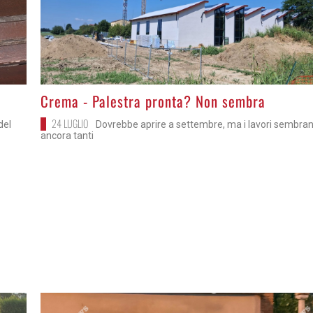
>
Crema - Palestra pronta? Non sembra
24 LUGLIO
del
Dovrebbe aprire a settembre, ma i lavori sembra
ancora tanti