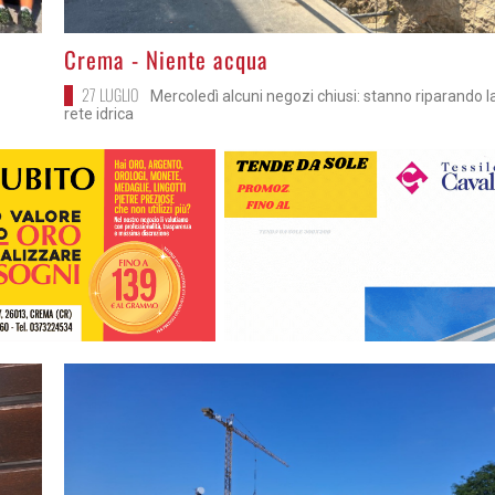
>
Crema - Niente acqua
27 LUGLIO
Mercoledì alcuni negozi chiusi: stanno riparando l
rete idrica