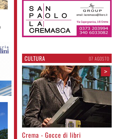
a
CULTURA
07 AGOSTO
>
Crema - Gocce di libri