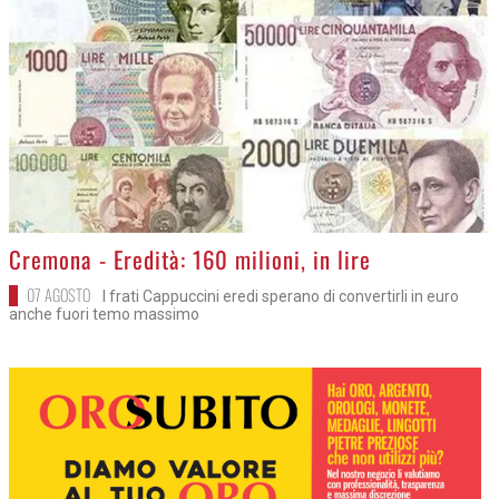
>
Cremona - Eredità: 160 milioni, in lire
07 AGOSTO
I frati Cappuccini eredi sperano di convertirli in euro
anche fuori temo massimo