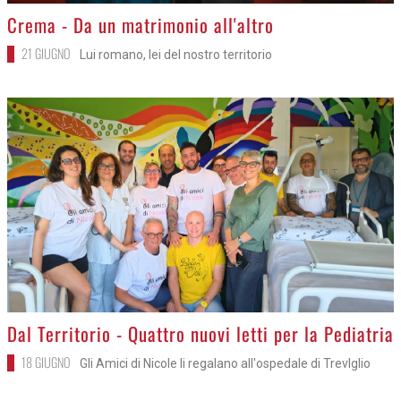
>
Crema - Da un matrimonio all'altro
21 GIUGNO
Lui romano, lei del nostro territorio