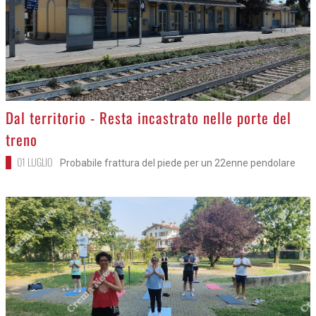
>
Crema - Tempesta sul Campus di vela
02 LUGLIO
Tanto spavento ma nessun danno
>
Dal territorio - Resta incastrato nelle porte del