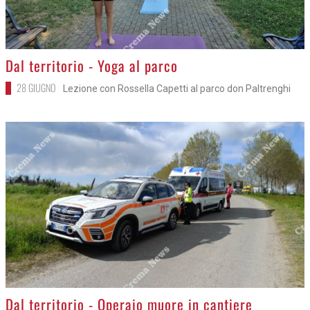
treno
01 LUGLIO
Probabile frattura del piede per un 22enne pendolare
>
Dal territorio - Yoga al parco
28 GIUGNO
Lezione con Rossella Capetti al parco don Paltrenghi