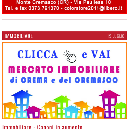
IMMOBILIARE
19 LUGLIO
>
Immobiliare - Canoni in aumento