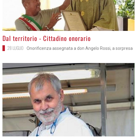
>
Dal territorio - Cittadino onorario
28 LUGLIO
Onorificenza assegnata a don Angelo Rossi, a sorpresa