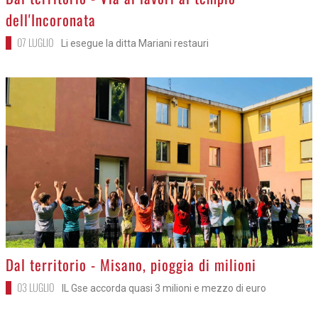
>
Dal territorio - Via ai lavori al tempio
dell'Incoronata
07 LUGLIO
Li esegue la ditta Mariani restauri