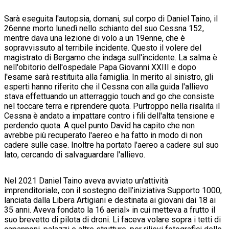
Sarà eseguita l'autopsia, domani, sul corpo di Daniel Taino, il
26enne morto lunedì nello schianto del suo Cessna 152,
mentre dava una lezione di volo a un 19enne, che è
sopravvissuto al terribile incidente. Questo il volere del
magistrato di Bergamo che indaga sull'incidente. La salma è
nell'obitorio dell'ospedale Papa Giovanni XXIII e dopo
l'esame sarà restituita alla famiglia. In merito al sinistro, gli
esperti hanno riferito che il Cessna con alla guida l'allievo
stava effettuando un atterraggio touch and go che consiste
nel toccare terra e riprendere quota. Purtroppo nella risalita il
Cessna è andato a impattare contro i fili dell'alta tensione e
perdendo quota. A quel punto David ha capito che non
avrebbe più recuperato l'aereo e ha fatto in modo di non
cadere sulle case. Inoltre ha portato l'aereo a cadere sul suo
lato, cercando di salvaguardare l'allievo.
Nel 2021 Daniel Taino aveva avviato un’attività
imprenditoriale, con il sostegno dell’iniziativa Supporto 1000,
lanciata dalla Libera Artigiani e destinata ai giovani dai 18 ai
35 anni. Aveva fondato la 16 aerial» in cui metteva a frutto il
suo brevetto di pilota di droni. Li faceva volare sopra i tetti di