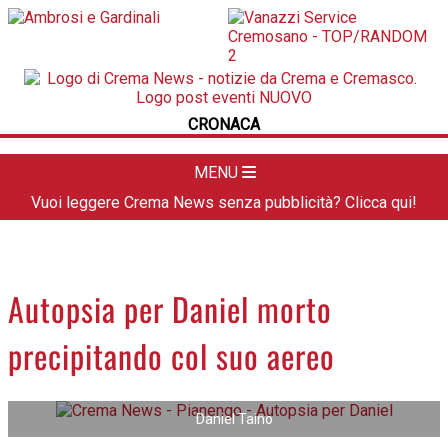
POLITICA
LA FOTO
METEO
CRONACA
DAL TERRITORIO
CULTURA
MENU
SPORT
Vuoi leggere Crema News senza pubblicità? Clicca qui!
APPUNTAMENTI
CREMASCO
OROSCOPO
Autopsia per Daniel morto
LA PIAZZA
precipitando col suo aereo
ANIMALI
NECROLOGI
Daniel Taino
ACCEDI