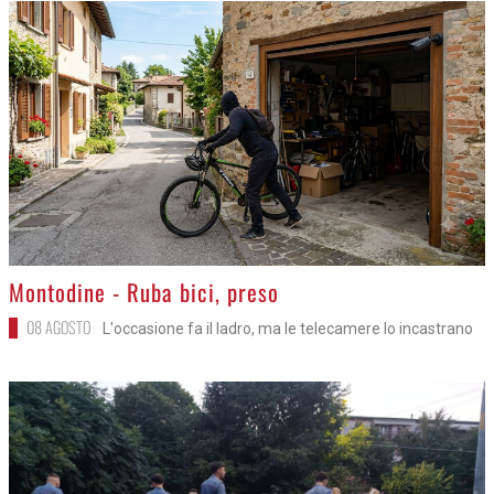
>
Montodine - Ruba bici, preso
08 AGOSTO
L'occasione fa il ladro, ma le telecamere lo incastrano