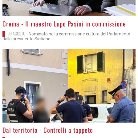
>
Crema - Il maestro Lupo Pasini in commissione
09 AGOSTO
Nominato nella commissione cultura del Parlamento
dalla presidente Siciliano
>
Dal territorio - Controlli a tappeto