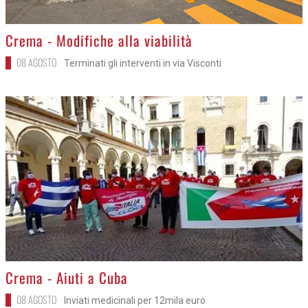
>
Crema - Modifiche alla viabilità
08 AGOSTO
Terminati gli interventi in via Visconti
>
Crema - Aiuti a Cuba
08 AGOSTO
Inviati medicinali per 12mila euro