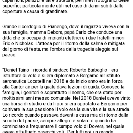
capannoni, palazzi e altre strutture, per rilievi fotografici delle
superfici, particolarmente utili nel caso di danni subiti dalle
coperture a causa di grandinate.
Grande il cordoglio di Pianengo, dove il ragazzo viveva con la
sua famiglia, mamma Debora, papà Carlo che conduce una
ditta che si occupa di impianti elettrici e i due fratelli minori
Eric e Nicholas. L'attesa per il ritorno della salma è mitigata
dal giorno di festa, ma l'ombra della tragedia aleggia sul
paese.
"Daniel Taino - ricorda il sindaco Roberto Barbaglio - era
istruttore di volo e si era diplomato a Bergamo all'istituto
aeronautica Locatelli nel 2018 e da inizio anno era in forza
alla Cantor air per la quale dava lezioni di guida. Conosco la
famiglia, i genitori e soprattutto il nonno, che era stato per
moltissimi anni messo comunale. Nel 2018 Daniel aveva vinto
una borsa di studio e da lì poi si era spostato a Bergamo per
coltivare la sua passione Il volo era la sua vita e la sua strada.
Lo ricordo quando passava davanti a casa mia di ritorno dalla
scuola del paese, sempre allegro e solare e quando ha
cominciato a frequentare il campo volo di Dovera, nel quale
aveva effettuato parecchi voli . Per tutti noi, un grande