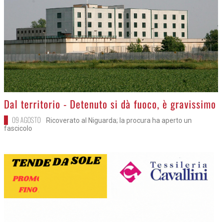
>
Dal territorio - Detenuto si dà fuoco, è gravissimo
09 AGOSTO
Ricoverato al Niguarda; la procura ha aperto un
fascicolo