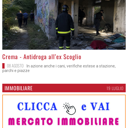
>
Crema - Antidroga all’ex Scoglio
08 AGOSTO
In azione anche i cani, verifiche estese a stazione,
parchi e piazze
IMMOBILIARE
19 LUGLIO
>