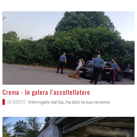
>
Crema - In galera l’accoltellatore
08 AGOSTO
Interrogato dal Gip, ha dato la sua versione