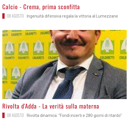
>
Calcio - Crema, prima sconfitta
08 AGOSTO
Ingenuità difensiva regala la vittoria al Lumezzane
>
Rivolta d'Adda - La verità sulla materna
08 AGOSTO
Rivolta dinamica: "Fondi incerti e 280 giorni di ritardo"