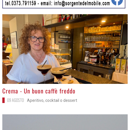
>
Crema - Un buon caffè freddo
09 AGOSTO
Aperitivo, cocktail o dessert