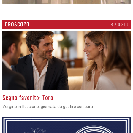
OROSCOPO
08 AGOSTO
>
Segno favorito: Toro
Vergine in flessione, giornata da gestire con cura