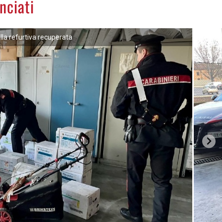
nciati
lla refurtiva recuperata