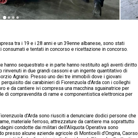
mpresa tra i 19 e i 28 anni e un 39enne albanese, sono stati
ti consumati e tentati in concorso e ricettazione in concorso.
rte hanno sequestrato e in parte hanno restituito agli aventi diritto
ro rinvenuti in due grandi cassoni e un ingente quantitativo di
sorzio Agrario. Presso uno dei tre immobili dove i giovani
 perquisito dai carabinieri di Fiorenzuola d’Arda con i colleghi
voro e da cantiere ivi compresa una macchina sguainatrice per
le di compravendita di rame e componentistica elettronica per
 Fiorenzuola d’Arda sono riusciti a denunciare dodici persone che
rame, materiale ferroso, attrezzature da cantiere ma soprattutto
indagini condotte dai militari dell’Aliquota Operativa sono
do presso alcune aziende agricole di Monticelli d’Ongina, Caorso