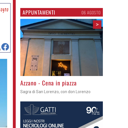
APPUNTAMENTI
06 AGOSTO
>
Gli appuntamenti fino a sabato
Cosa fare questi giorni nel Cremasco