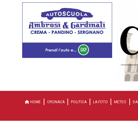
HOME
CRONACA
POLITICA
LA FOTO
METEO
DA