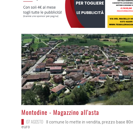
>
Montodine - Magazzino all'asta
07 AGOSTO
Il comune lo mette in vendita, prezzo base 80
euro