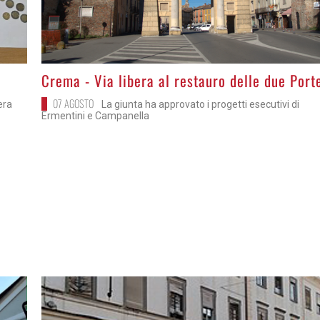
>
Crema - Via libera al restauro delle due Port
07 AGOSTO
bera
La giunta ha approvato i progetti esecutivi di
Ermentini e Campanella