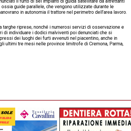
nciati il furto di sei impianti di guida satellitare da altrettanti
tari, ossia guide parallele, che vengono utilizzate durante le
novrano in autonomia il trattore nel perimetro dell’area lavoro.
ura targhe riprese, nonché i numerosi servizi di osservazione e
ri di individuare i dodici malviventi poi denunciati che si
ressi dei luoghi dei furti avvenuti nel piacentino, anche in
egli ultimi tre mesi nelle province limitrofe di Cremona, Parma,