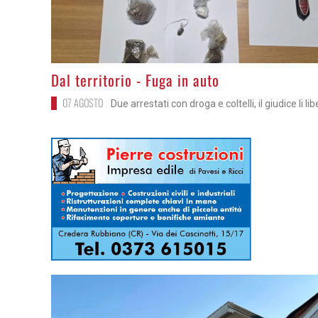
>
Dal territorio - Fuga in auto
07 AGOSTO
Due arrestati con droga e coltelli, il giudice li li