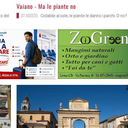
>
Vaiano - Ma le piante no
07 AGOSTO
to del
Ciclabile al sole, le piante le danno i parchi. O no?