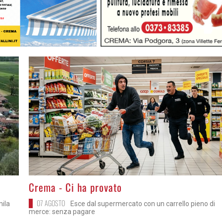
>
Crema - Ci ha provato
07 AGOSTO
mila
Esce dal supermercato con un carrello pieno di
merce: senza pagare