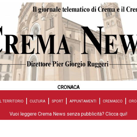
CRONACA
L TERRITORIO
CULTURA
SPORT
APPUNTAMENTI
CREMASCO
ORO
Vuoi leggere Crema News senza pubblicità? Clicca qui!