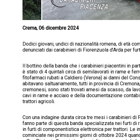
Crema, 06 dicembre 2024
Dodici giovani, undici di nazionalità romena, di età co
denunciati dai carabinieri di Fiorenzuola d’Arda per fur
Il bottino della banda che i carabinieri piacentini in pa
è stato di 4 quintali circa di semilavorati in rame e fer
fitofarmaci rubati a Caldiero (Verona) ai danni del Con
abitavano saltuariamente, tutti in provincia di Cremona,
cremonesi, sono stati trovati arnesi da scasso, da la
cavi in rame e acciaio e della documentazione contabi
trattori agricoli.
Con una indagine durata circa tre mesi i carabinieri di
fanno parte di questa banda specializzata nei furti di 
in furti di componentistica elettronica per trattori. Le 
cominciate nei primissimi giorni di ottobre 2024 quan