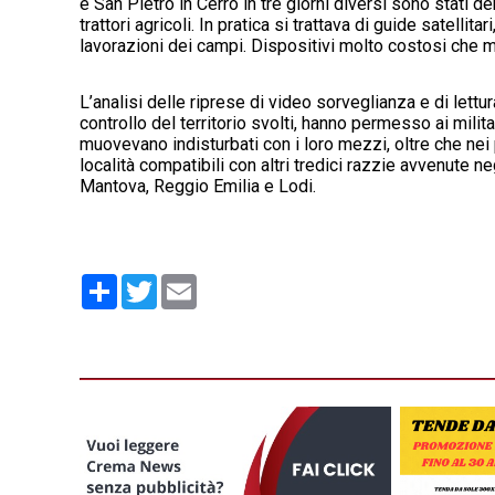
e San Pietro in Cerro in tre giorni diversi sono stati denu
trattori agricoli. In pratica si trattava di guide satelli
lavorazioni dei campi. Dispositivi molto costosi che ma
L’analisi delle riprese di video sorveglianza e di lett
controllo del territorio svolti, hanno permesso ai milita
muovevano indisturbati con i loro mezzi, oltre che nei p
località compatibili con altri tredici razzie avvenute n
Mantova, Reggio Emilia e Lodi.
Condividi
Twitter
Email