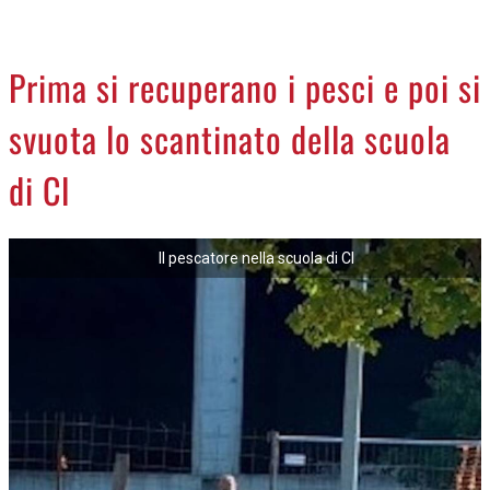
CREMASCO
OROSCOPO
Prima si recuperano i pesci e poi si
LA PIAZZA
svuota lo scantinato della scuola
ANIMALI
NECROLOGI
di Cl
ACCEDI
Il pescatore nella scuola di Cl