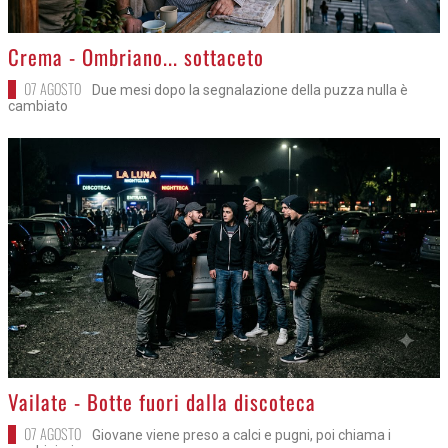
>
Crema - Ombriano... sottaceto
07 AGOSTO
Due mesi dopo la segnalazione della puzza nulla è
cambiato
>
Vailate - Botte fuori dalla discoteca
07 AGOSTO
Giovane viene preso a calci e pugni, poi chiama i