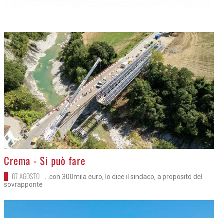
>
Crema - Si può fare
07 AGOSTO
...con 300mila euro, lo dice il sindaco, a proposito del
sovrapponte