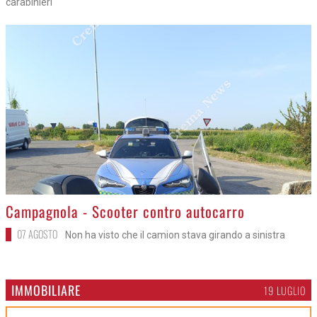
carabinieri
>
Campagnola - Scooter contro autocarro
07 AGOSTO
Non ha visto che il camion stava girando a sinistra
IMMOBILIARE
19 LUGLIO