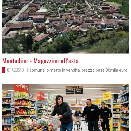
>
Montodine - Magazzino all'asta
07 AGOSTO
Il comune lo mette in vendita, prezzo base 80mila euro