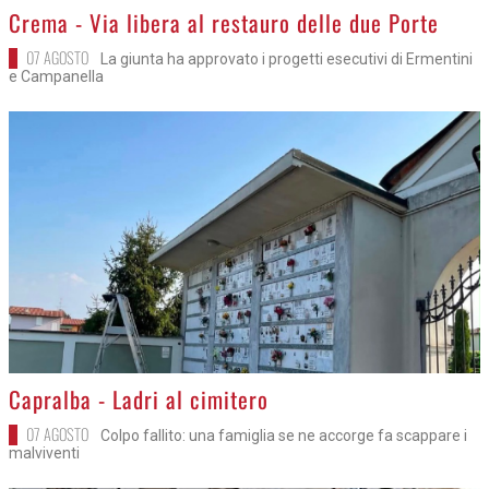
>
Crema - Via libera al restauro delle due Porte
07 AGOSTO
La giunta ha approvato i progetti esecutivi di Ermentini
e Campanella
>
Capralba - Ladri al cimitero
07 AGOSTO
Colpo fallito: una famiglia se ne accorge fa scappare i
malviventi