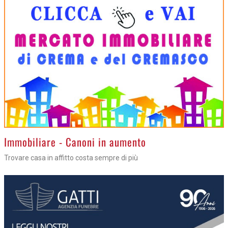
>
Immobiliare - Canoni in aumento
Trovare casa in affitto costa sempre di più