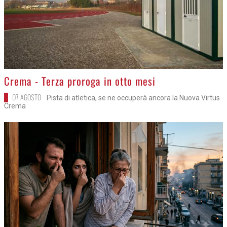
>
Crema - Terza proroga in otto mesi
07 AGOSTO
Pista di atletica, se ne occuperà ancora la Nuova Virtus
Crema