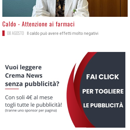
>
Caldo - Attenzione ai farmaci
08 AGOSTO
Il caldo può avere effetti molto negativi