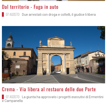
>
Dal territorio - Fuga in auto
07 AGOSTO
Due arrestati con droga e coltelli, il giudice li libera
>
Crema - Via libera al restauro delle due Porte
07 AGOSTO
La giunta ha approvato i progetti esecutivi di Ermentini
e Campanella