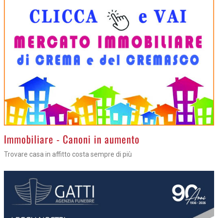
>
Immobiliare - Canoni in aumento
Trovare casa in affitto costa sempre di più