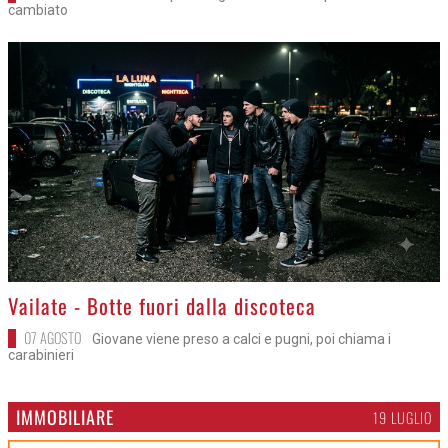
cambiato
>
Vailate - Botte fuori dalla discoteca
07 AGOSTO
Giovane viene preso a calci e pugni, poi chiama i
carabinieri
IMMOBILIARE
19 LUGLIO