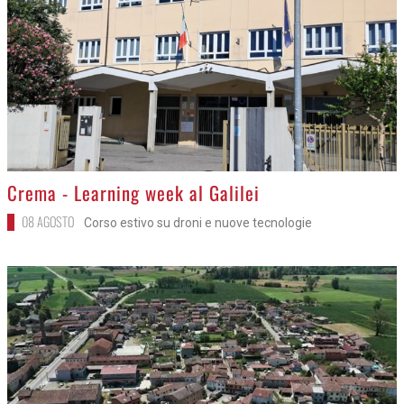
>
Crema - Learning week al Galilei
08 AGOSTO
Corso estivo su droni e nuove tecnologie