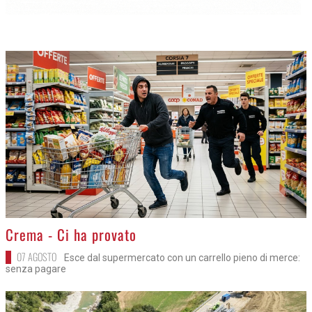
>
Crema - Ci ha provato
07 AGOSTO
Esce dal supermercato con un carrello pieno di merce:
senza pagare