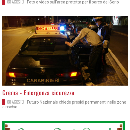
08 AGOSTO
Foto e video sull'area protetta per il parco del Serio
>
Crema - Emergenza sicurezza
08 AGOSTO
Futuro Nazionale chiede presidi permanenti nelle zone
a rischio