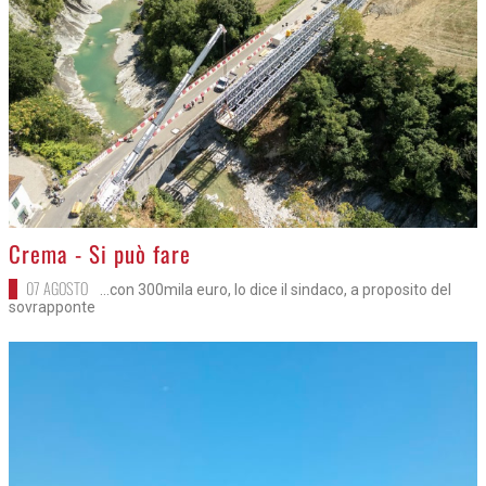
>
Crema - Si può fare
07 AGOSTO
...con 300mila euro, lo dice il sindaco, a proposito del
sovrapponte