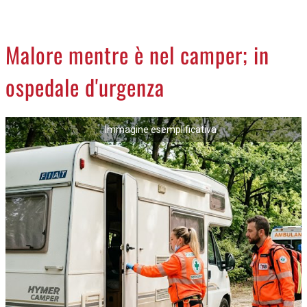
CREMASCO
OROSCOPO
Malore mentre è nel camper; in
LA PIAZZA
ospedale d'urgenza
ANIMALI
NECROLOGI
Immagine esemplificativa
ACCEDI