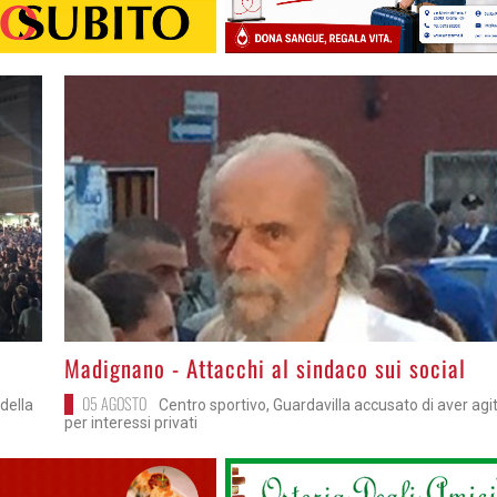
>
Madignano - Attacchi al sindaco sui social
05 AGOSTO
della
Centro sportivo, Guardavilla accusato di aver agi
per interessi privati