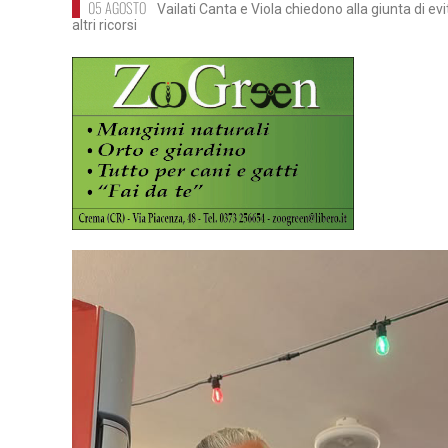
05 AGOSTO
Vailati Canta e Viola chiedono alla giunta di ev
altri ricorsi