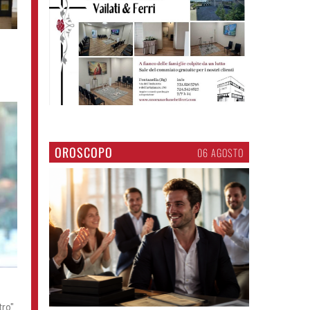
OROSCOPO
06 AGOSTO
tro"