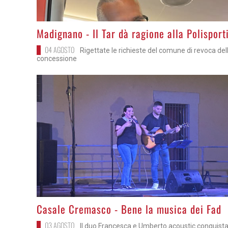
>
Madignano - Il Tar dà ragione alla Polisport
04 AGOSTO
Rigettate le richieste del comune di revoca del
concessione
>
Casale Cremasco - Bene la musica dei Fad
03 AGOSTO
Il duo Francesca e Umberto acoustic conquista