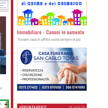
>
Immobiliare - Canoni in aumento
Trovare casa in affitto costa sempre di più
to
APPUNTAMENTI
06 AGOSTO