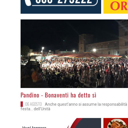
>
Pandino - Bonaventi ha detto sì
06 AGOSTO
Anche quest'anno si assume la responsabilità 
festa... dell'Unità