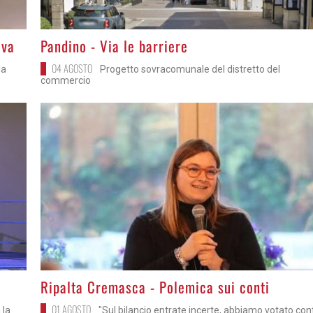
>
iva
Pandino - Via le barriere
04 AGOSTO
la
Progetto sovracomunale del distretto del
commercio
>
Ripalta Cremasca - Polemica sui conti
01 AGOSTO
 la
"Sul bilancio entrate incerte, abbiamo votato con