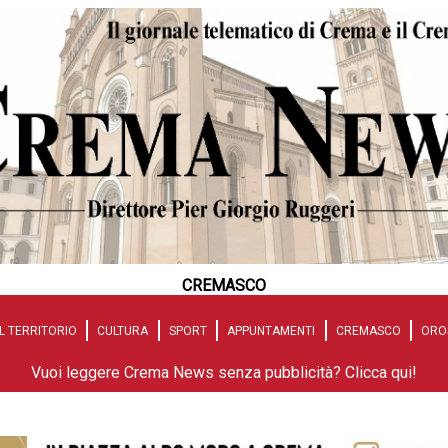
CREMASCO
L TERRITORIO
CULTURA
SPORT
APPUNTAMENTI
CREMASCO
ORO
Vuoi leggere Crema News senza pubblicità? Clicca qui!