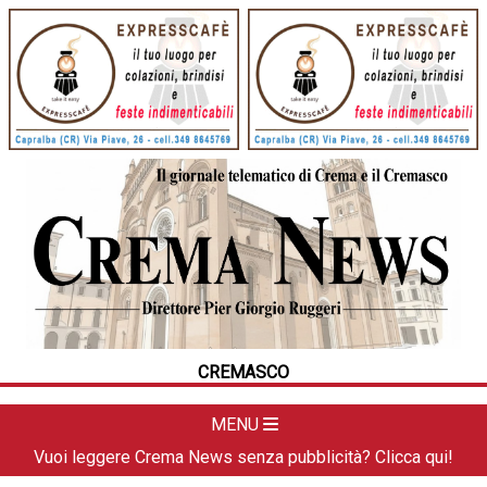
HOME
CRONACA
POLITICA
LA FOTO
METEO
CREMASCO
DAL TERRITORIO
CULTURA
MENU
SPORT
Vuoi leggere Crema News senza pubblicità? Clicca qui!
APPUNTAMENTI