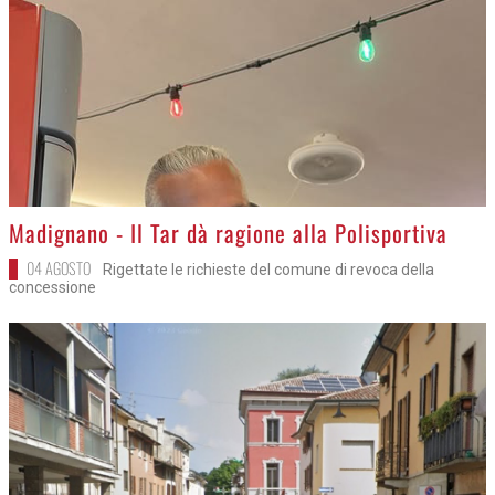
>
Madignano - Il Tar dà ragione alla Polisportiva
04 AGOSTO
Rigettate le richieste del comune di revoca della
concessione