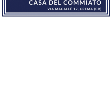
CULTURA
07 AGOSTO
>
Crema - Gocce di libri
Gruppo giovani dell'Avis, quattro incontri dedicati alla lettura