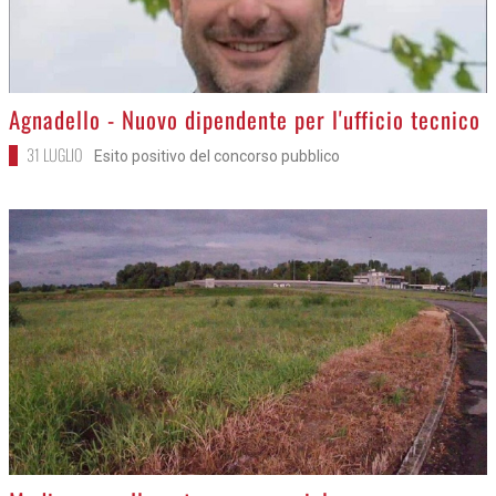
>
Agnadello - Nuovo dipendente per l'ufficio tecnico
31 LUGLIO
Esito positivo del concorso pubblico
>