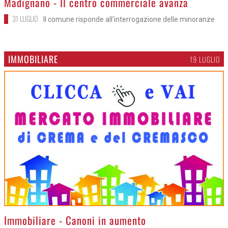
Madignano - Il centro commerciale avanza
31 LUGLIO
Il comune risponde all'interrogazione delle minoranze
IMMOBILIARE
19 LUGLIO
>
Immobiliare - Canoni in aumento