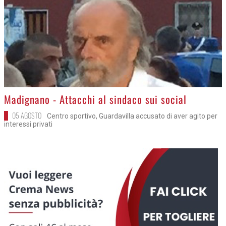
>
Madignano - Attacchi al sindaco sui social
05 AGOSTO
Centro sportivo, Guardavilla accusato di aver agito per
interessi privati