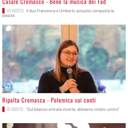
Casale Cremasco - Bene la musica dei Fad
03 AGOSTO
Il duo Francesca e Umberto acoustic conquista la
piazza
>
Ripalta Cremasca - Polemica sui conti
01 AGOSTO
"Sul bilancio entrate incerte, abbiamo votato contro"