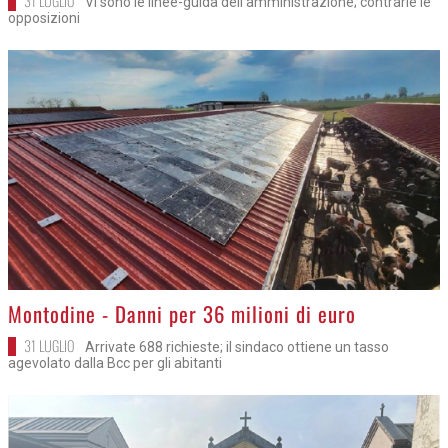
31 LUGLIO
Vi sono le linee-guida dell'amministrazione; contrarie le
opposizioni
>
Montodine - Danni per 36 milioni di euro
31 LUGLIO
Arrivate 688 richieste; il sindaco ottiene un tasso
agevolato dalla Bcc per gli abitanti