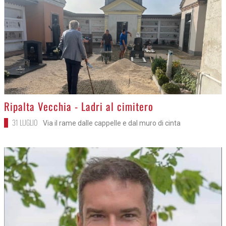
>
Ripalta Vecchia - Ladri al cimitero
31 LUGLIO
Via il rame dalle cappelle e dal muro di cinta