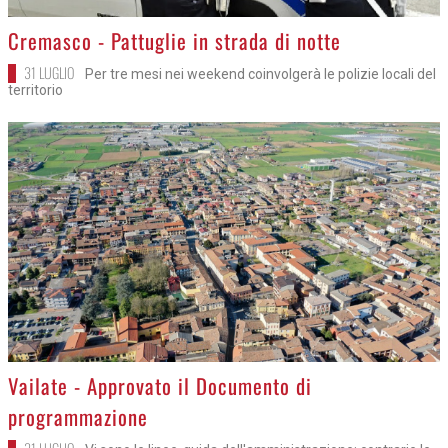
>
Cremasco - Pattuglie in strada di notte
31 LUGLIO
Per tre mesi nei weekend coinvolgerà le polizie locali del
territorio
>
Vailate - Approvato il Documento di
programmazione