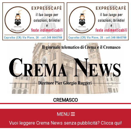
HOME
CRONACA
POLITICA
LA FOTO
METEO
CREMASCO
DAL TERRITORIO
CULTURA
MENU
SPORT
Vuoi leggere Crema News senza pubblicità? Clicca qui!
APPUNTAMENTI