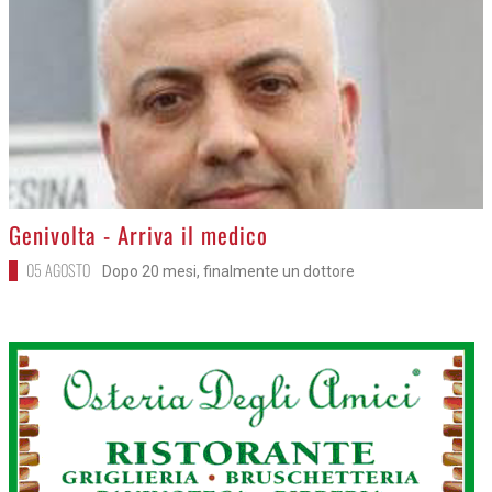
>
Genivolta - Arriva il medico
05 AGOSTO
Dopo 20 mesi, finalmente un dottore