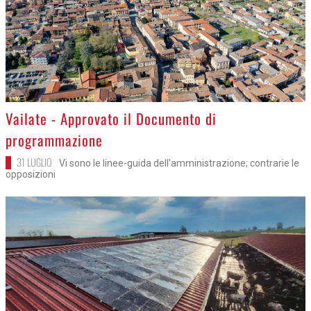
>
Vailate - Approvato il Documento di
programmazione
31 LUGLIO
Vi sono le linee-guida dell'amministrazione; contrarie le
opposizioni