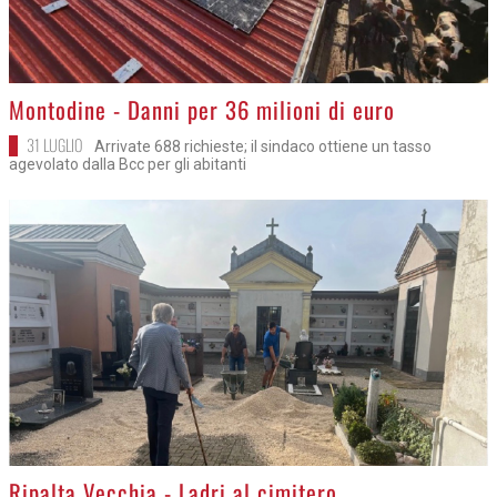
>
Montodine - Danni per 36 milioni di euro
31 LUGLIO
Arrivate 688 richieste; il sindaco ottiene un tasso
agevolato dalla Bcc per gli abitanti
>
Ripalta Vecchia - Ladri al cimitero