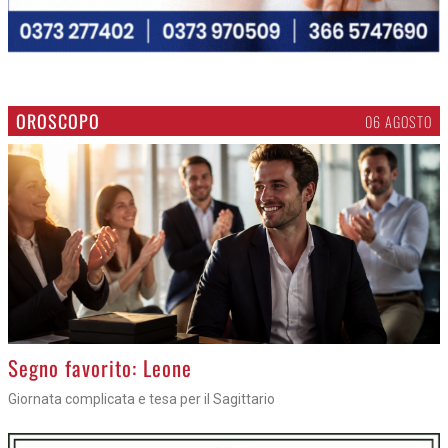
OROSCOPO
06 AGOSTO
>
Segno favorito: Leone
Giornata complicata e tesa per il Sagittario