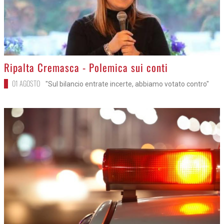
>
Ripalta Cremasca - Polemica sui conti
01 AGOSTO
"Sul bilancio entrate incerte, abbiamo votato contro"