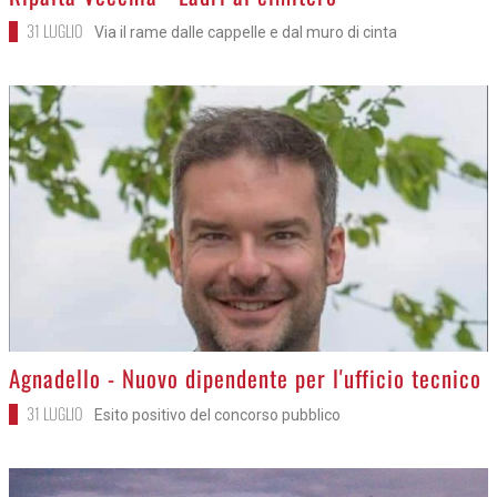
31 LUGLIO
Via il rame dalle cappelle e dal muro di cinta
>
Agnadello - Nuovo dipendente per l'ufficio tecnico
31 LUGLIO
Esito positivo del concorso pubblico