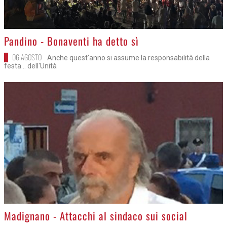
>
Pandino - Bonaventi ha detto sì
06 AGOSTO
Anche quest'anno si assume la responsabilità della
festa... dell'Unità
>
Madignano - Attacchi al sindaco sui social