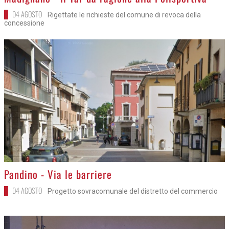
04 AGOSTO
Rigettate le richieste del comune di revoca della
concessione
>
Pandino - Via le barriere
04 AGOSTO
Progetto sovracomunale del distretto del commercio