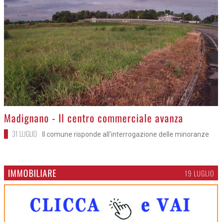
>
Madignano - Il centro commerciale avanza
31 LUGLIO
Il comune risponde all'interrogazione delle minoranze
IMMOBILIARE
19 LUGLIO