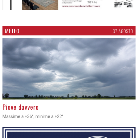
METEO
07 AGOSTO
>
Piove davvero
Massime a +36°, minime a +22°