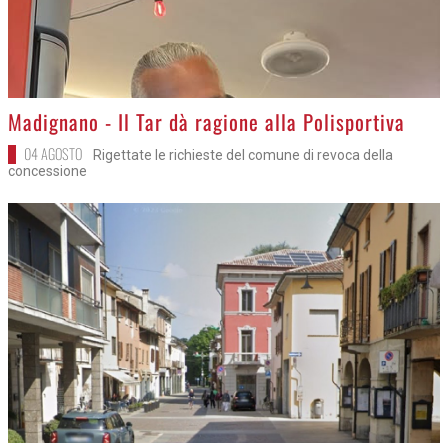
>
Madignano - Il Tar dà ragione alla Polisportiva
04 AGOSTO
Rigettate le richieste del comune di revoca della
concessione