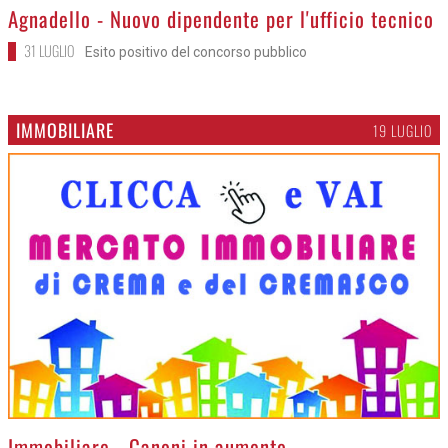
>
Agnadello - Nuovo dipendente per l'ufficio tecnico
31 LUGLIO
Esito positivo del concorso pubblico
IMMOBILIARE
19 LUGLIO
>
Immobiliare - Canoni in aumento