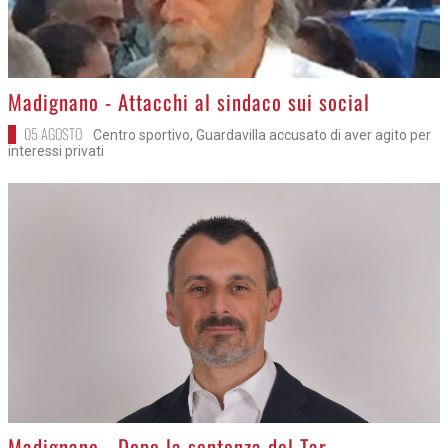
>
Madignano - Attacchi al sindaco sui social
05 AGOSTO
Centro sportivo, Guardavilla accusato di aver agito per
interessi privati
>
Madignano - Dopo la sentenza del Tar