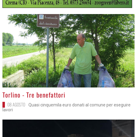
>
Torlino - Tre benefattori
08 AGOSTO
Quasi cinquemila euro donati al comune per eseguire
lavori