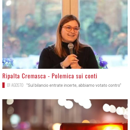
>
Ripalta Cremasca - Polemica sui conti
01 AGOSTO
"Sul bilancio entrate incerte, abbiamo votato contro"