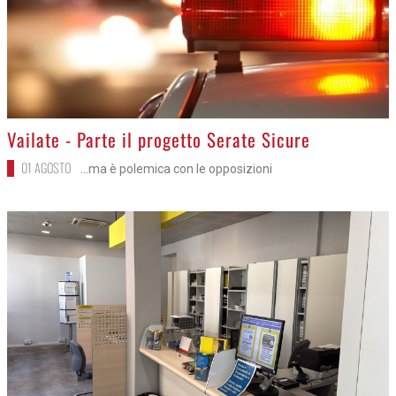
>
Vailate - Parte il progetto Serate Sicure
01 AGOSTO
...ma è polemica con le opposizioni