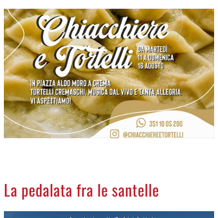
CREMASCO
OROSCOPO
LA PIAZZA
ANIMALI
NECROLOGI
ACCEDI
La pedalata fra le santelle