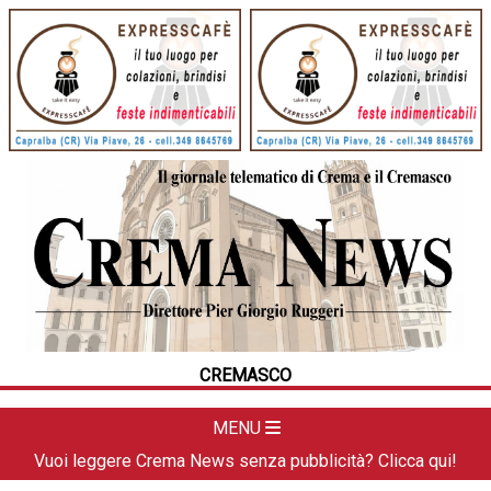
HOME
CRONACA
POLITICA
LA FOTO
METEO
CREMASCO
DAL TERRITORIO
CULTURA
MENU
SPORT
Vuoi leggere Crema News senza pubblicità? Clicca qui!
APPUNTAMENTI