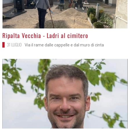
>
Ripalta Vecchia - Ladri al cimitero
31 LUGLIO
Via il rame dalle cappelle e dal muro di cinta