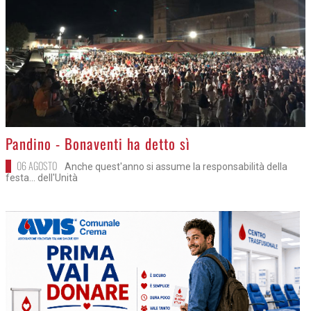
>
Pandino - Bonaventi ha detto sì
06 AGOSTO
Anche quest'anno si assume la responsabilità della
festa... dell'Unità