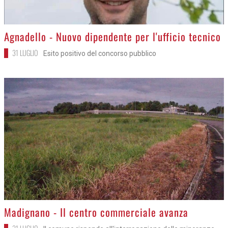
>
Agnadello - Nuovo dipendente per l'ufficio tecnico
31 LUGLIO
Esito positivo del concorso pubblico
>
Madignano - Il centro commerciale avanza