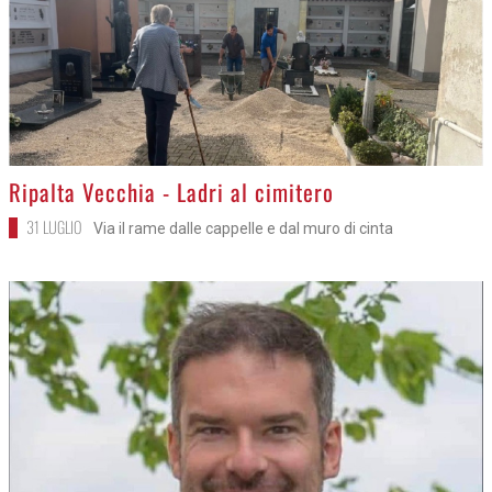
>
Ripalta Vecchia - Ladri al cimitero
31 LUGLIO
Via il rame dalle cappelle e dal muro di cinta