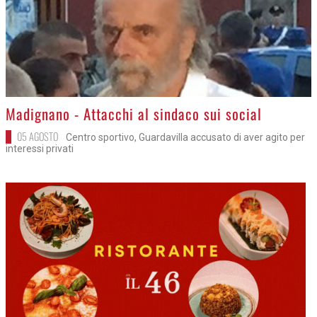
>
Madignano - Attacchi al sindaco sui social
05 AGOSTO
Centro sportivo, Guardavilla accusato di aver agito per
interessi privati