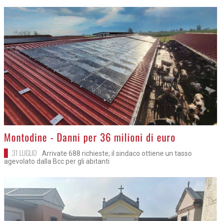
>
Montodine - Danni per 36 milioni di euro
31 LUGLIO
Arrivate 688 richieste; il sindaco ottiene un tasso
agevolato dalla Bcc per gli abitanti