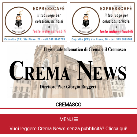
HOME
CRONACA
POLITICA
LA FOTO
METEO
CREMASCO
DAL TERRITORIO
CULTURA
MENU
SPORT
Vuoi leggere Crema News senza pubblicità? Clicca qui!
APPUNTAMENTI