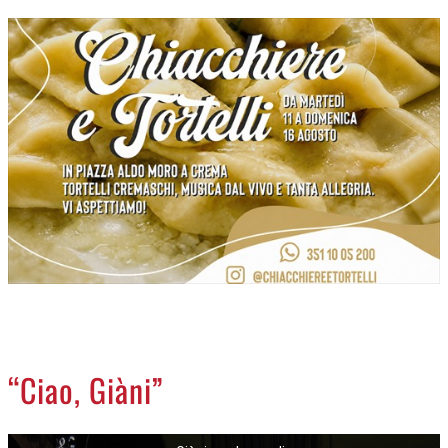
CREMASCO
OROSCOPO
LA PIAZZA
ANIMALI
NECROLOGI
ACCEDI
“Ciao, Giàni”