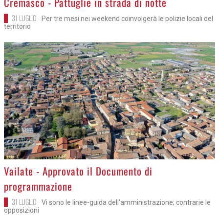
Cremasco - Pattuglie in strada di notte
31 LUGLIO
Per tre mesi nei weekend coinvolgerà le polizie locali del
territorio
>
Vailate - Approvato il Documento di
programmazione
31 LUGLIO
Vi sono le linee-guida dell'amministrazione; contrarie le
opposizioni