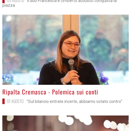
03 AGOSTO
Il duo Francesca e Umberto acoustic conquista la
piazza
>
Ripalta Cremasca - Polemica sui conti
01 AGOSTO
"Sul bilancio entrate incerte, abbiamo votato contro"