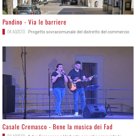
>
Pandino - Via le barriere
04 AGOSTO
Progetto sovracomunale del distretto del commercio
>
Casale Cremasco - Bene la musica dei Fad