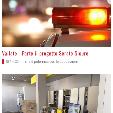
>
Vailate - Parte il progetto Serate Sicure
01 AGOSTO
...ma è polemica con le opposizioni