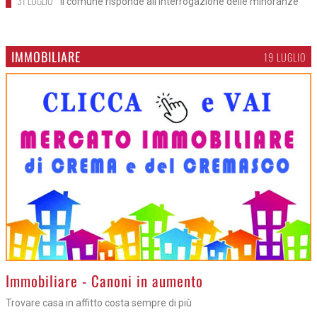
31 LUGLIO
Il comune risponde all'interrogazione delle minoranze
IMMOBILIARE
19 LUGLIO
>
Immobiliare - Canoni in aumento
Trovare casa in affitto costa sempre di più