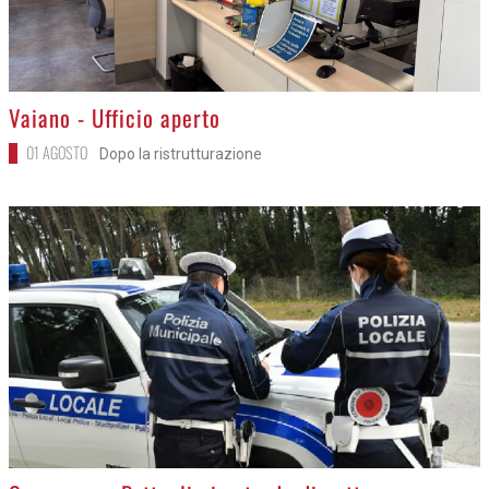
>
Vaiano - Ufficio aperto
01 AGOSTO
Dopo la ristrutturazione
>