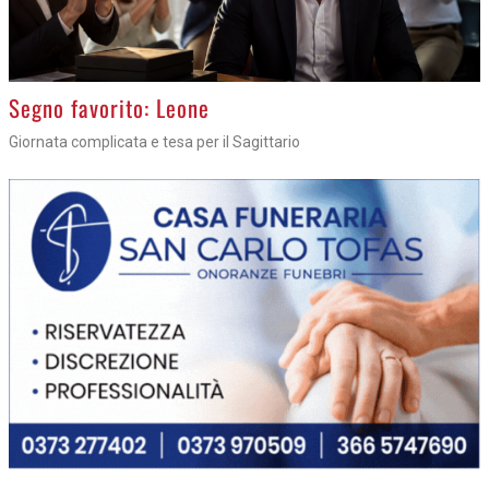
>
Segno favorito: Leone
Giornata complicata e tesa per il Sagittario