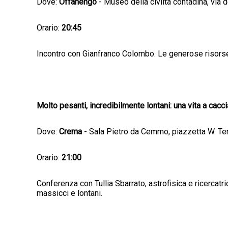
Dove:
Offanengo
- Museo della civiltà contadina, via d
Orario:
20:45
Incontro con Gianfranco Colombo. Le generose risorse
Molto pesanti, incredibilmente lontani: una vita a cacci
Dove:
Crema
- Sala Pietro da Cemmo, piazzetta W. Tern
Orario:
21:00
Conferenza con Tullia Sbarrato, astrofisica e ricercatri
massicci e lontani.