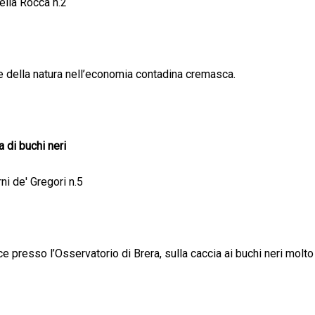
ella Rocca n.2
 della natura nell’economia contadina cremasca.
a di buchi neri
i de' Gregori n.5
ce presso l’Osservatorio di Brera, sulla caccia ai buchi neri molto