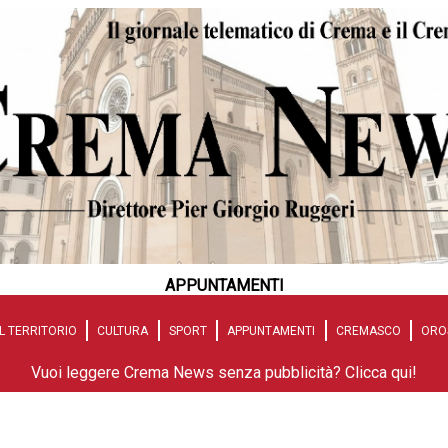
APPUNTAMENTI
L TERRITORIO
CULTURA
SPORT
APPUNTAMENTI
CREMASCO
ORO
Vuoi leggere Crema News senza pubblicità? Clicca qui!