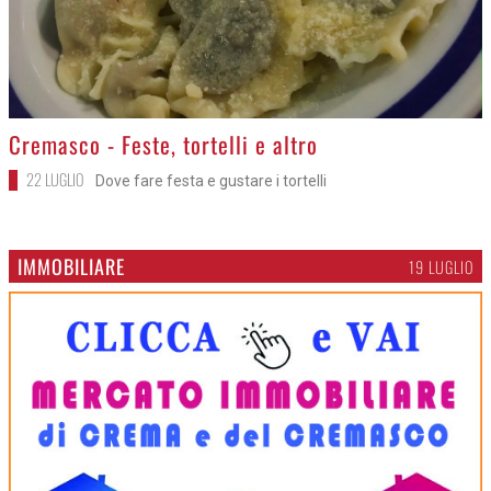
>
Cremasco - Feste, tortelli e altro
22 LUGLIO
Dove fare festa e gustare i tortelli
IMMOBILIARE
19 LUGLIO