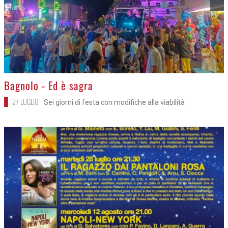
>
Bagnolo - Ed è sagra
27 LUGLIO
Sei giorni di festa con modifiche alla viabilità