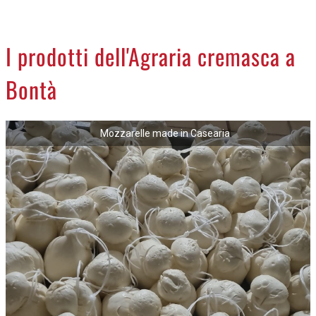
CREMASCO
OROSCOPO
I prodotti dell'Agraria cremasca a
LA PIAZZA
Bontà
ANIMALI
NECROLOGI
Mozzarelle made in Casearia
ACCEDI