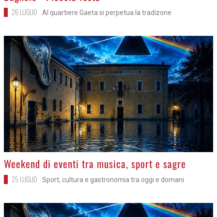
26 LUGLIO
Al quartiere Gaeta si perpetua la tradizone
>
Weekend di eventi tra musica, sport e sagre
25 LUGLIO
Sport, cultura e gastronomia tra oggi e domani