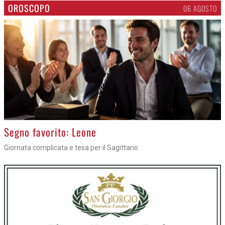
OROSCOPO
06 AGOSTO
>
Segno favorito: Leone
Giornata complicata e tesa per il Sagittario