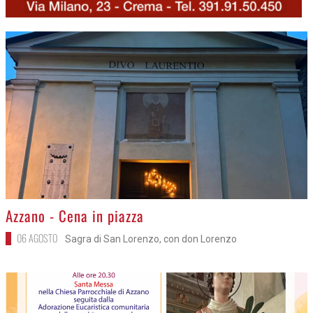
>
Azzano - Cena in piazza
06 AGOSTO
Sagra di San Lorenzo, con don Lorenzo