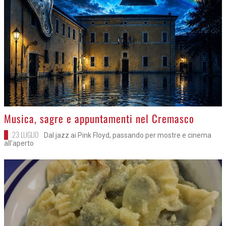
>
Musica, sagre e appuntamenti nel Cremasco
23 LUGLIO
Dal jazz ai Pink Floyd, passando per mostre e cinema
all'aperto