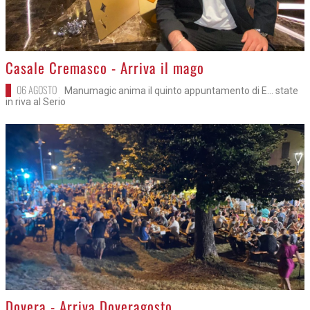
>
Casale Cremasco - Arriva il mago
06 AGOSTO
Manumagic anima il quinto appuntamento di E... state
in riva al Serio
>
Dovera - Arriva Doveragosto