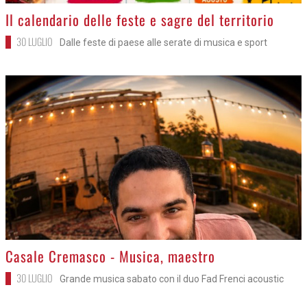
>
Il calendario delle feste e sagre del territorio
30 LUGLIO
Dalle feste di paese alle serate di musica e sport
>
Casale Cremasco - Musica, maestro
30 LUGLIO
Grande musica sabato con il duo Fad Frenci acoustic