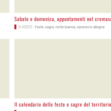
>
Sabato e domenica, appuntamenti nel cremas
01 AGOSTO
Feste, sagre, notte bianca, canzoni in allegria
>
Il calendario delle feste e sagre del territori