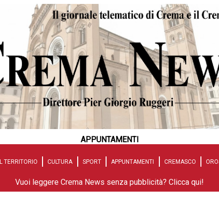
APPUNTAMENTI
L TERRITORIO
CULTURA
SPORT
APPUNTAMENTI
CREMASCO
ORO
Vuoi leggere Crema News senza pubblicità? Clicca qui!