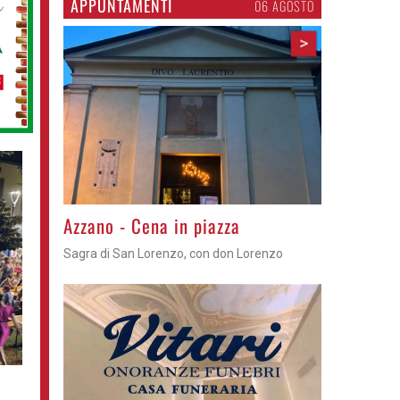
APPUNTAMENTI
06 AGOSTO
>
Gli appuntamenti fino a sabato
Cosa fare questi giorni nel Cremasco