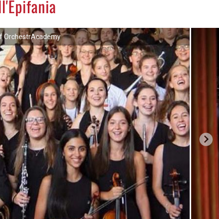
l'Epifania
mf OrchestrAcademy