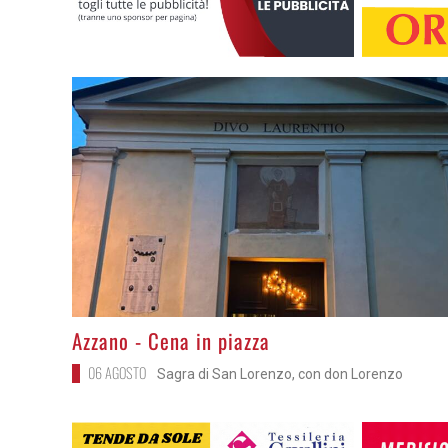
>
Azzano - Cena in piazza
06 AGOSTO
Sagra di San Lorenzo, con don Lorenzo