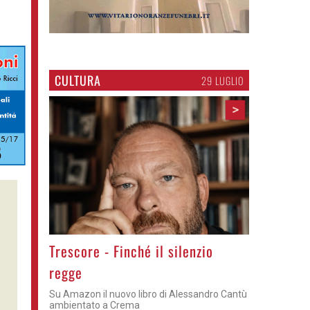
CULTURA
29 LUGLIO
>
Trescore - Finché il silenzio
regge
Su Amazon il nuovo libro di Alessandro Cantù
ambientato a Crema