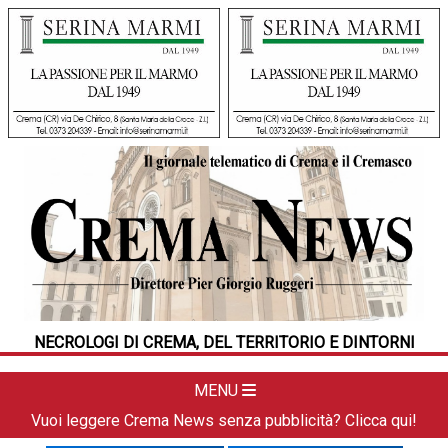
HOME
CRONACA
POLITICA
LA FOTO
METEO
NECROLOGI DI CREMA, DEL TERRITORIO E DINTORNI
DAL TERRITORIO
CULTURA
MENU
SPORT
Vuoi leggere Crema News senza pubblicità? Clicca qui!
APPUNTAMENTI