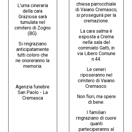
chiesa parrocchiale
L'urna cineraria
di Vaiano Cremasco;
della cara
si proseguirà per la
Graziosa sarà
cremazione.
tumulata nel
cimitero di Zogno
La cara salma è
(BG).
esposta a Crema
nella sala del
Si ringraziano
commiato Gatti, in
anticipatamente
via Libero Comune
tutti coloro che
n.44.
ne onoreranno la
memoria.
Le ceneri
riposeranno nel
cimitero di Vaiano
Cremasco.
Agenzia funebre
San Paolo - La
Non fiori, ma opere
Cremasca
di bene.
I familiari
ringraziano di cuore
quanti
parteciperanno al