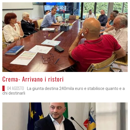
>
Crema- Arrivano i ristori
04 AGOSTO
La giunta destina 240mila euro e stabilisce quanto e a
chi destinarli