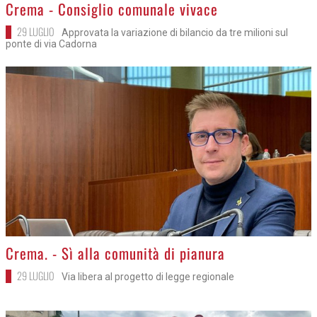
>
Crema - Consiglio comunale vivace
29 LUGLIO
Approvata la variazione di bilancio da tre milioni sul
ponte di via Cadorna
>
Crema. - Sì alla comunità di pianura
29 LUGLIO
Via libera al progetto di legge regionale