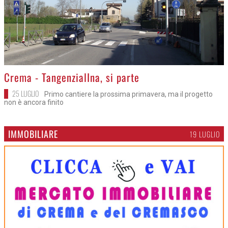
>
Crema - TangenzialIna, si parte
25 LUGLIO
Primo cantiere la prossima primavera, ma il progetto
non è ancora finito
IMMOBILIARE
19 LUGLIO