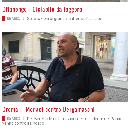
>
Offanengo - Ciclabile da leggere
06 AGOSTO
Sei citazioni di grandi scrittori sull'asfalto
>
Crema - "Monaci contro Bergamaschi"
05 AGOSTO
Per Beretta le dichiarazioni del presidente del Parco
vanno contro il sindaco