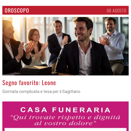
OROSCOPO
06 AGOSTO
>
Segno favorito: Leone
Giornata complicata e tesa per il Sagittario