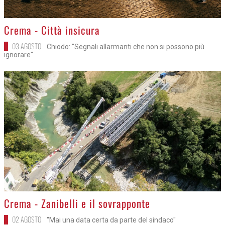
>
Crema - Città insicura
03 AGOSTO
Chiodo: "Segnali allarmanti che non si possono più
ignorare"
>
Crema - Zanibelli e il sovrapponte
02 AGOSTO
"Mai una data certa da parte del sindaco"