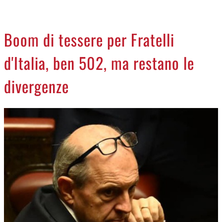
CREMASCO
OROSCOPO
Boom di tessere per Fratelli
LA PIAZZA
d'Italia, ben 502, ma restano le
ANIMALI
NECROLOGI
divergenze
ACCEDI