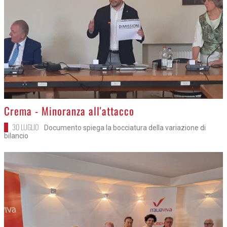
>
Crema - Minoranza all'attacco
30 LUGLIO
Documento spiega la bocciatura della variazione di
bilancio