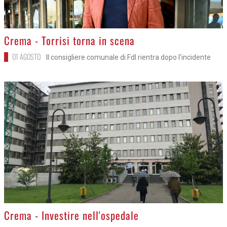
>
Crema - Torrisi torna in scena
01 AGOSTO
Il consigliere comunale di FdI rientra dopo l'incidente
>
Crema - Investire nell'ospedale