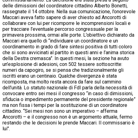
delle dimissioni del coordinatore cittadino Alberto Bonetti,
rassegnate il 14 ottobre. Nella sua comunicazione, l’onorevole
Maccari aveva fatto sapere di aver chiesto ad Ancorotti di
collaborare con lui per ricomporre le incomprensioni locali e
per tracciare l’eventuale percorso congressuale per la
primavera prossima, ormai alle porte. L’obiettivo dichiarato da
Maccari era quello di “individuare un coordinatore e un
coordinamento in grado di fare sintesi positiva di tutti coloro
che si sono avvicinati al partito in questi anni e l’anima storica
della Destra cremasca”. In questi mesi, la sezione ha avuto
un’esplosione di adesioni, con 502 tessere sottoscritte:
numeri da capogiro, se si pensa che tradizionalmente gli
iscritti erano un centinaio. Qualche divergenza è stata
ricomposta, ma molto resta ancora da fare sul cammino
dell’unità. Lo statuto nazionale di FdI parla della necessità di
convocare entro sei mesi il congresso “in caso di dimissioni,
sfiducia o impedimento permanente del presidente regionale”
ma non fissa i tempi per la sostituzione di un coordinatore
cittadino. “Sei mesi non sono un imperativo – afferma
Ancorotti – e il congresso non è un argomento attuale, fermo
restando che le decisioni le prende Maccari. Il commissario è
lui".