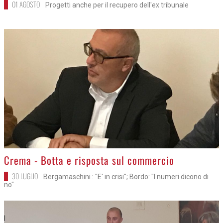
01 AGOSTO
Progetti anche per il recupero dell'ex tribunale
>
Crema - Botta e risposta sul commercio
30 LUGLIO
Bergamaschini : "E' in crisi"; Bordo: "I numeri dicono di
no"