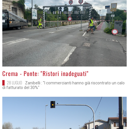
>
Crema - Ponte: "Ristori inadeguati"
28 LUGLIO
Zanibelli : "I commercianti hanno già riscontrato un calo
di fatturato del 30%"