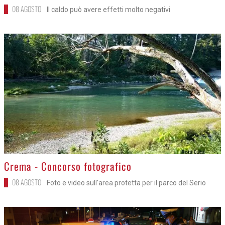
08 AGOSTO
Il caldo può avere effetti molto negativi
>
Crema - Concorso fotografico
08 AGOSTO
Foto e video sull'area protetta per il parco del Serio