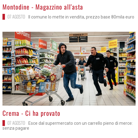
>
Montodine - Magazzino all'asta
07 AGOSTO
Il comune lo mette in vendita, prezzo base 80mila euro
>
Crema - Ci ha provato
07 AGOSTO
Esce dal supermercato con un carrello pieno di merce:
senza pagare