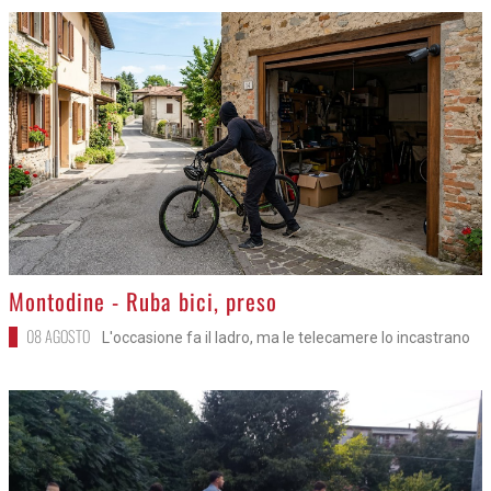
>
Montodine - Ruba bici, preso
08 AGOSTO
L'occasione fa il ladro, ma le telecamere lo incastrano