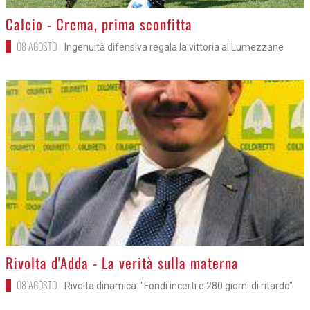
>
Calcio - Crema, prima sconfitta
08 AGOSTO
Ingenuità difensiva regala la vittoria al Lumezzane
>
Rivolta d'Adda - La verità sulla materna
08 AGOSTO
Rivolta dinamica: "Fondi incerti e 280 giorni di ritardo"