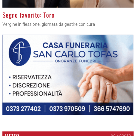
>
Segno favorito: Toro
Vergine in flessione, giornata da gestire con cura