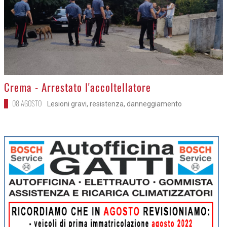
>
Crema - Arrestato l'accoltellatore
08 AGOSTO
Lesioni gravi, resistenza, danneggiamento