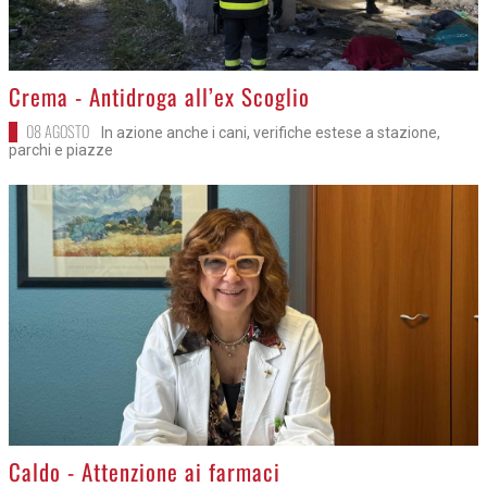
>
Crema - Antidroga all’ex Scoglio
08 AGOSTO
In azione anche i cani, verifiche estese a stazione,
parchi e piazze
>
Caldo - Attenzione ai farmaci