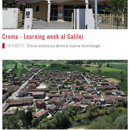
>
Crema - Learning week al Galilei
08 AGOSTO
Corso estivo su droni e nuove tecnologie