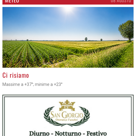
METEO
08 AGOSTO
>
Ci risiamo
Massime a +37°; minime a +23°