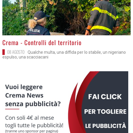
>
Crema - Controlli del territorio
08 AGOSTO
Qualche multa, una diffida per lo stabile, un nigeriano
espulso, una scacciacani