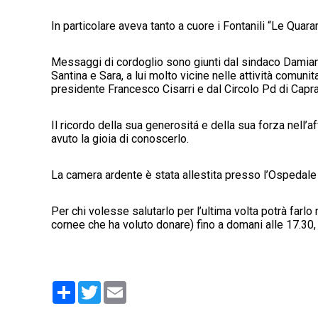
In particolare aveva tanto a cuore i Fontanili “Le Quar
Messaggi di cordoglio sono giunti dal sindaco Damiano 
Santina e Sara, a lui molto vicine nelle attività comunit
presidente Francesco Cisarri e dal Circolo Pd di Capra
Il ricordo della sua generositá e della sua forza nell’a
avuto la gioia di conoscerlo.
La camera ardente è stata allestita presso l’Ospedal
Per chi volesse salutarlo per l’ultima volta potrà farlo
cornee che ha voluto donare) fino a domani alle 17.30, i
Condividi
Twitter
Email