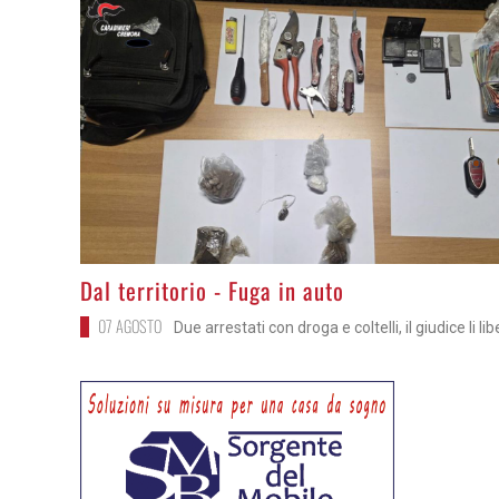
>
Dal territorio - Fuga in auto
07 AGOSTO
Due arrestati con droga e coltelli, il giudice li li