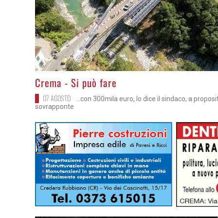
>
Crema - Si può fare
07 AGOSTO
...con 300mila euro, lo dice il sindaco, a proposi
sovrapponte