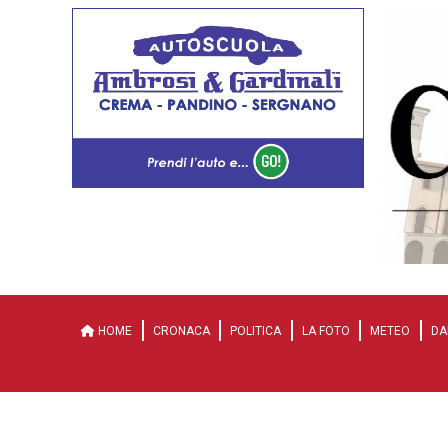
HOME
CRONACA
POLITICA
LA FOTO
METEO
DA