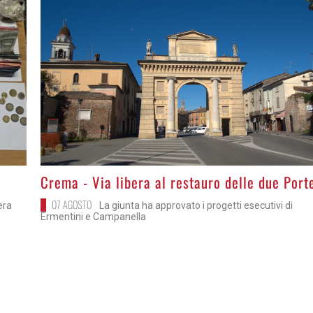
>
Crema - Via libera al restauro delle due Port
07 AGOSTO
bera
La giunta ha approvato i progetti esecutivi di
Ermentini e Campanella