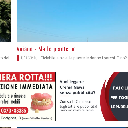
>
Vaiano - Ma le piante no
07 AGOSTO
to del
Ciclabile al sole, le piante le danno i parchi. O no?