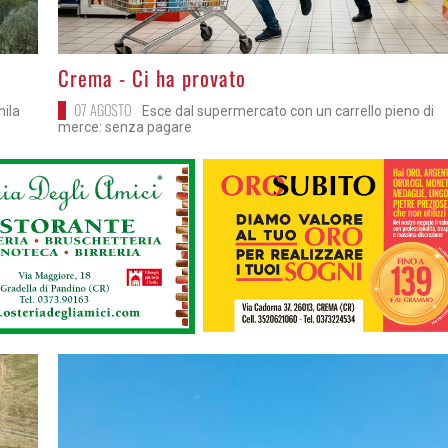
>
Crema - Ci ha provato
07 AGOSTO
mila
Esce dal supermercato con un carrello pieno di
merce: senza pagare