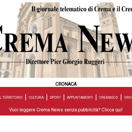
CRONACA
L TERRITORIO
CULTURA
SPORT
APPUNTAMENTI
CREMASCO
ORO
Vuoi leggere Crema News senza pubblicità? Clicca qui!