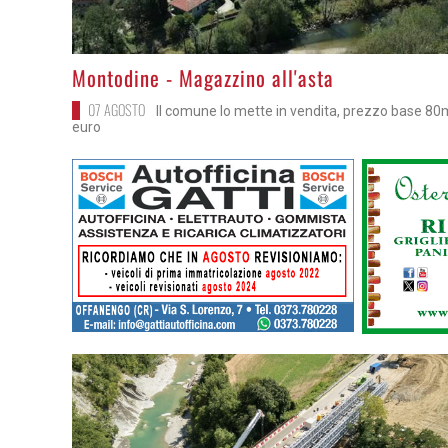
>
Montodine - Magazzino all'asta
07 AGOSTO
Il comune lo mette in vendita, prezzo base 80
euro